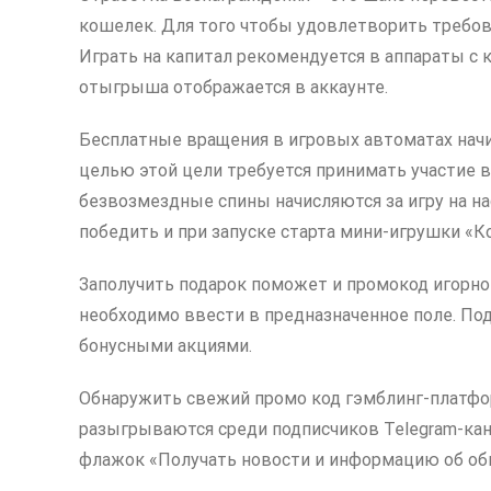
кошелек. Для того чтобы удовлетворить требо
Играть на капитал рекомендуется в аппараты с 
отыгрыша отображается в аккаунте.
Бесплатные вращения в игровых автоматах начи
целью этой цели требуется принимать участие 
безвозмездные спины начисляются за игру на н
победить и при запуске старта мини-игрушки «К
Заполучить подарок поможет и промокод игорно
необходимо ввести в предназначенное поле. Под
бонусными акциями.
Обнаружить свежий промо код гэмблинг-платфо
разыгрываются среди подписчиков Telegram-кана
флажок «Получать новости и информацию об обно