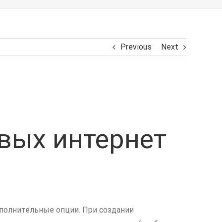
Previous
Next
вых интернет
полнительные опции. При создании