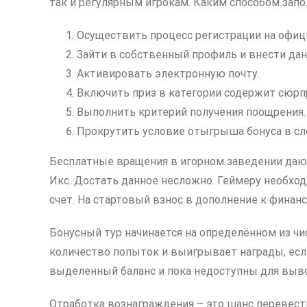
так и регулярным игрокам. Каким способом запо
Осуществить процесс регистрации на офиц
Зайти в собственный профиль и внести да
Активировать электронную почту.
Включить приз в категории содержит сюрп
Выполнить критерий получения поощрения.
Прокрутить условие отыгрыша бонуса в сл
Бесплатные вращения в игорном заведении дают
Икс. Достать данное несложно. Геймеру необход
счет. На стартовый взнос в дополнение к фина
Бонусный тур начинается на определённом из ч
количество попыток и выигрывает награды, ес
выделенный баланс и пока недоступны для выво
Отработка вознаграждения – это шанс перевести