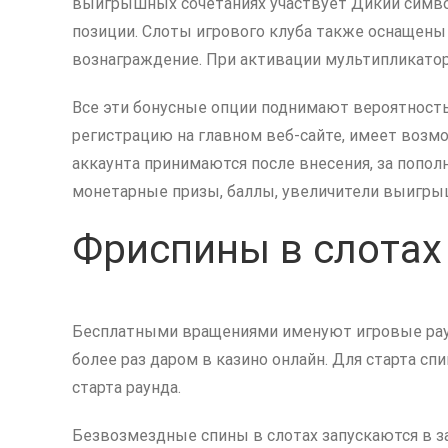
выигрышных сочетаниях участвует Дикий символ
позиции. Слоты игрового клуба также оснащены
вознаграждение. При активации мультипликато
Все эти бонусные опции поднимают вероятност
регистрацию на главном веб-сайте, имеет возмо
аккаунта принимаются после внесения, за попо
монетарные призы, баллы, увеличители выигрыш
Фриспины в слотах
Бесплатными вращениями именуют игровые раун
более раз даром в казино онлайн. Для старта с
старта раунда.
Безвозмездные спины в слотах запускаются в за