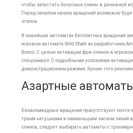
чтобы запустить бонусные спины в денежной игр
Перед началом начала вращений возможно буде
этапов.
В новейших автоматах бесплатные вращения зап
игровом автомате Wild Shark из разработчика A
Bonus. С целью активации фри-спинов в игровом 
спецсимвол. С подробными условиями активации
демонстрационном режиме. Кроме того рекомен
Азартные автомат
Безвозмездные вращения присутствуют почти в 
тремя катушками и наименьшим числом линий в
спинов, следует выбирать автоматы с трехмерн