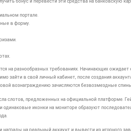
лучить бонус и перевести эти средства на банковскую кар
иальном портале.
нные в форму.
ризами.
отах.
ся на разнообразных требованиях. Начинающих ожидает с
имо зайти в свой личный кабинет, после создания аккаунт
нсовой вознаграждению зачисляются безвозмездные спины
исла слотов, предложенных на официальной платформе. Г
ли одинаковые иконки на мониторе образуют последоват
да.
 награды на реальный аккаунт и вывести из игорного за