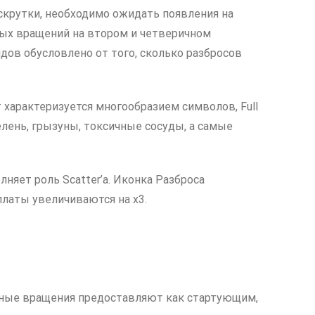
скрутки, необходимо ожидать появления на
ных вращений на втором и четверичном
дов обусловлено от того, сколько разбросов
характеризуется многообразием символов, Full
лень, грызуны, токсичные сосуды, а самые
лняет роль Scatter’а. Иконка Разброса
латы увеличиваются на х3.
дные вращения предоставляют как стартующим,