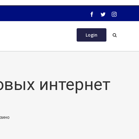
Login
овых интернет
азино