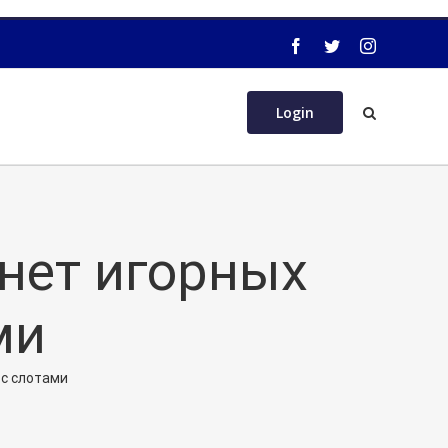
Login
нет игорных
ми
 с слотами