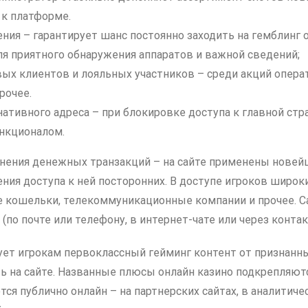
 к платформе.
ния – гарантирует шанс постоянно заходить на гемблинг о
ля приятного обнаружения аппаратов и важной сведений;
ых клиентов и лояльных участников – среди акций опера
рочее.
тивного адреса – при блокировке доступа к главной стр
ункционалом.
нения денежных транзакций – на сайте применены нове
ния доступа к ней посторонних. В доступе игроков широ
 кошельки, телекоммуникационные компании и прочее. С
(по почте или телефону, в интернет-чате или через конта
ует игрокам первоклассный гейминг контент от признанн
ть на сайте. Названные плюсы онлайн казино подкрепляю
я публично онлайн – на партнерских сайтах, в аналитичес