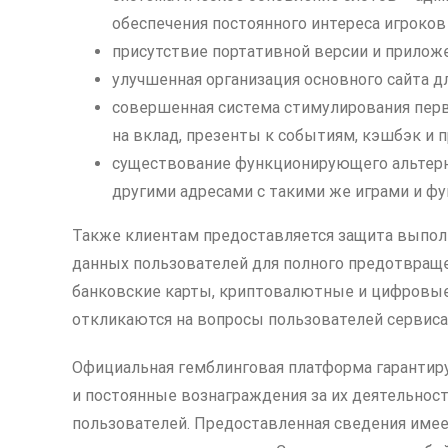
обеспечения постоянного интереса игроков
присутствие портативной версии и приложе
улучшенная организация основного сайта д
совершенная система стимулирования перв
на вклад, презенты к событиям, кэшбэк и п
существование функционирующего альтерна
другими адресами с такими же играми и ф
Также клиентам предоставляется защита выпол
данных пользователей для полного предотвраще
банковские карты, криптовалютные и цифровые
откликаются на вопросы пользователей сервиса 
Официальная гемблинговая платформа гарантир
и постоянные вознаграждения за их деятельнос
пользователей. Предоставленная сведения имеетс