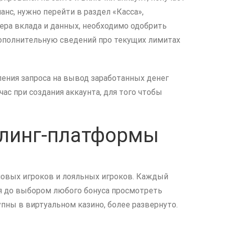
нс, нужно перейти в раздел «Касса»,
ера вклада и данных, необходимо одобрить
ополнительную сведений про текущих лимитах
ения запроса на вывод заработанных денег
с при создания аккаунта, для того чтобы
блинг-платформы
новых игроков и лояльных игроков. Каждый
ся до выбором любого бонуса просмотреть
пны в виртуальном казино, более развернуто.