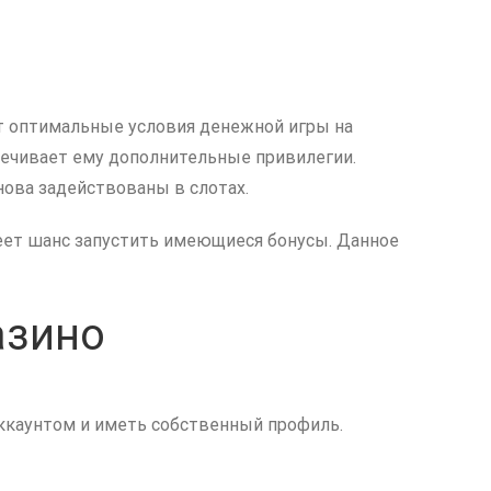
т оптимальные условия денежной игры на
спечивает ему дополнительные привилегии.
ова задействованы в слотах.
еет шанс запустить имеющиеся бонусы. Данное
азино
аккаунтом и иметь собственный профиль.