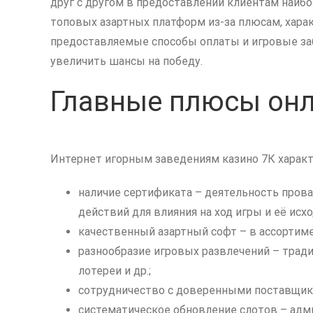
друг с другом в предоставлении клиентам наиб
топовых азартных платформ из-за плюсам, характ
предоставляемые способы оплаты и игровые заб
увеличить шансы на победу.
Главные плюсы онл
Интернет игорным заведениям казино 7К характ
наличие сертификата – деятельность пров
действий для влияния на ход игры и её исх
качественный азартный софт – в ассортим
разнообразие игровых развлечений – трад
лотереи и др.;
сотрудничество с доверенными поставщика
систематическое обновление слотов – адм