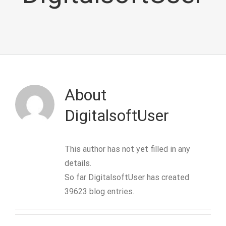
About
DigitalsoftUser
This author has not yet filled in any
details.
So far DigitalsoftUser has created
39623 blog entries.