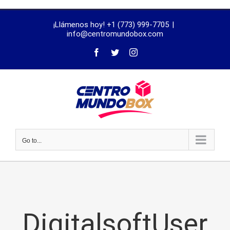
trustworthy
¡Llámenos hoy! +1 (773) 999-7705
|
dissertation
info@centromundobox.com
proofreading
services
Go to...
DigitalsoftUser