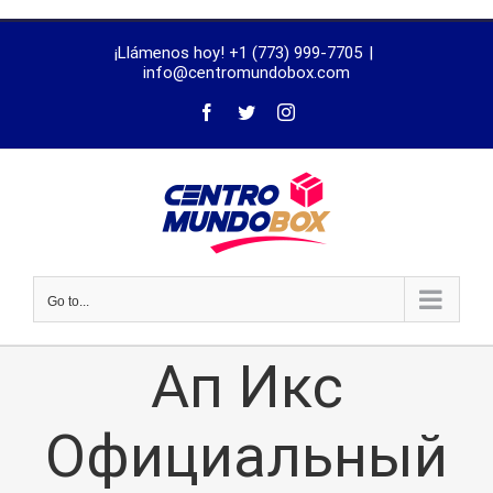
trustworthy
¡Llámenos hoy! +1 (773) 999-7705
|
dissertation
info@centromundobox.com
proofreading
services
Go to...
Ап Икс
Официальный