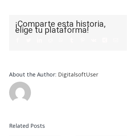
theredlioncasino
¡Comparte esta historia,
elige tu plataforma!
About the Author:
DigitalsoftUser
Related Posts
The
Ап Икс