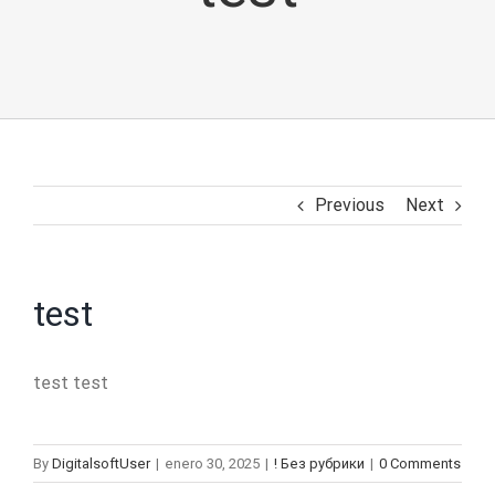
Previous
Next
test
test test
https://ellada-farmakeio.com/agora-levitra-genosima-
By
DigitalsoftUser
|
enero 30, 2025
|
! Без рубрики
|
0 Comments
choris-syntagi/