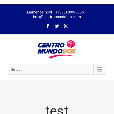
trustworthy
¡Llámenos hoy! +1 (773) 999-7705
|
dissertation
info@centromundobox.com
proofreading
services
Go to...
test