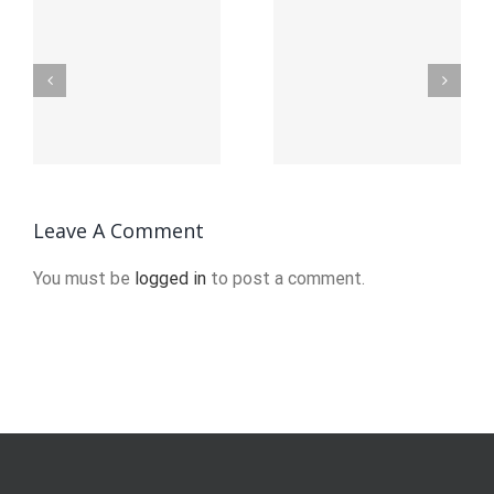
Founding
Официал
ьный
of
сайт
YouTube
вход:
я
A Short
Полное
ция
History
руководс
Leave A Comment
You must be
logged in
to post a comment.