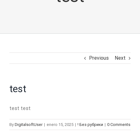
Previous
Next
test
test test
By
DigitalsoftUser
|
enero 15, 2025
|
! Без рубрики
|
0 Comments