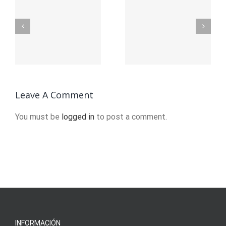
Founding
Официал
ьный
of
сайт
YouTube
вход:
я
A Short
Полное
ция
History
руководс
Leave A Comment
You must be
logged in
to post a comment.
INFORMACIÓN