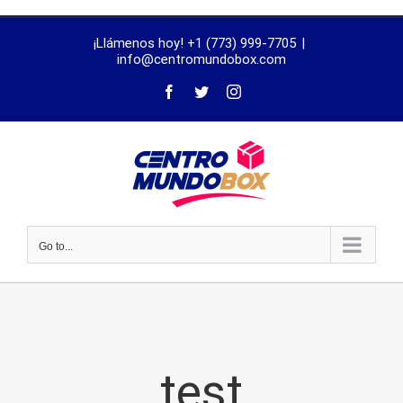
trustworthy
¡Llámenos hoy! +1 (773) 999-7705
|
dissertation
info@centromundobox.com
proofreading
services
Go to...
test