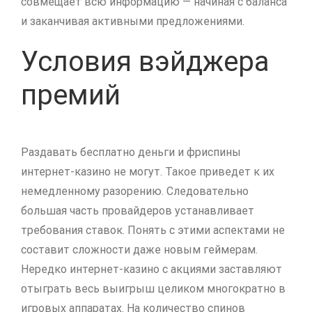
совмещает всю информацию — начиная с баланса
и заканчивая активными предложениями.
Условия вэйджера
премий
Раздавать бесплатно деньги и фриспины
интернет-казино не могут. Такое приведет к их
немедленному разорению. Следовательно
большая часть провайдеров устанавливает
требования ставок. Понять с этими аспектами не
составит сложности даже новым геймерам.
Нередко интернет-казино с акциями заставляют
отыграть весь выигрыш целиком многократно в
игровых аппаратах. На количество спинов