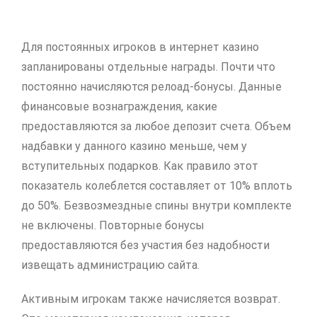
Для постоянных игроков в интернет казино
запланированы отдельные награды. Почти что
постоянно начисляются релоад-бонусы. Данные
финансовые вознаграждения, какие
предоставляются за любое депозит счета. Объем
надбавки у данного казино меньше, чем у
вступительных подарков. Как правило этот
показатель колеблется составляет от 10% вплоть
до 50%. Безвозмездные спины внутри комплекте
не включены. Повторные бонусы
предоставляются без участия без надобности
извещать администрацию сайта.
Активным игрокам также начисляется возврат.