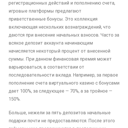
регистрационных действий и пополнению счета,
игровые платформы предлагают
приветственные бонусы. Это коллекция
включающая нескольких вознаграждений, что
даются при внесение начальных взносов. Часто за
всякое депозит аккаунта начинающим
начисляется некоторый процент от внесенной
суммы. При данном финансовая премия может
варьироваться, в соответствии от
последовательности вклада. Например, за первое
пополнение счета виртуального казино с бонусами
дает 100%, за следующее — 70%, а за тройное —
150%.
Больше, нежели за пять депозитов начальные
подарки почти не предоставляются. После этого