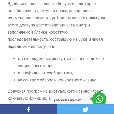
Вдобавок как начального бонуса в некоторых
онлайн-казино доступен вознаграждение за
применение промо-кода. Новым посетителям для
этого доступа достаточно вписать внутри
заполняемой бланке короткую
последовательность, состоящую из букв и чисел.
пароль можно получить:
в утвержденных аккаунтах игорного дома в
социальных медиа;
в профильных сообществах;
на сайтах с обзором конкретного казино.
Бонусная программа виртуального казино играет
ключевую функцию в привлечении и сохранении
¿Necesitas Ayuda?
пользователей, предлагая многообразные
поощрения на каждом уровне взаимодействия с