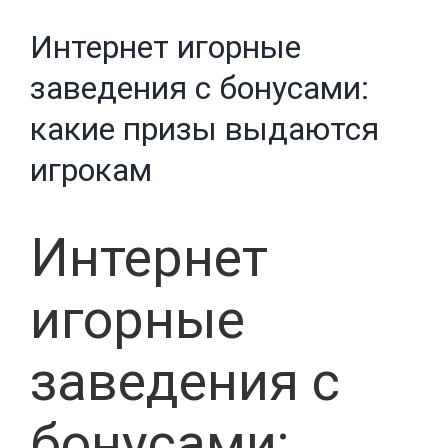
Интернет игорные
заведения с бонусами:
какие призы выдаются
игрокам
Интернет
игорные
заведения с
бонусами: