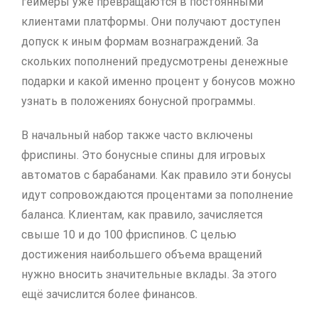
геймеры уже превращаются в постоянными
клиентами платформы. Они получают доступен
допуск к иным формам вознаграждений. За
скольких пополнений предусмотрены денежные
подарки и какой именно процент у бонусов можно
узнать в положениях бонусной программы.
В начальный набор также часто включены
фриспины. Это бонусные спины для игровых
автоматов с барабанами. Как правило эти бонусы
идут сопровождаются процентами за пополнение
баланса. Клиентам, как правило, зачисляется
свыше 10 и до 100 фриспинов. С целью
достижения наибольшего объема вращений
нужно вносить значительные вклады. За этого
ещё зачислится более финансов.