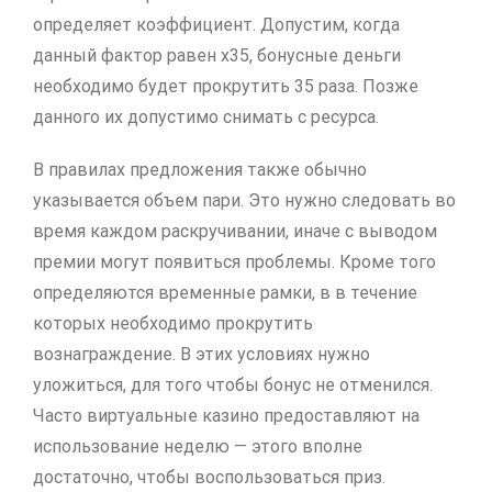
определяет коэффициент. Допустим, когда
данный фактор равен х35, бонусные деньги
необходимо будет прокрутить 35 раза. Позже
данного их допустимо снимать с ресурса.
В правилах предложения также обычно
указывается объем пари. Это нужно следовать во
время каждом раскручивании, иначе с выводом
премии могут появиться проблемы. Кроме того
определяются временные рамки, в в течение
которых необходимо прокрутить
вознаграждение. В этих условиях нужно
уложиться, для того чтобы бонус не отменился.
Часто виртуальные казино предоставляют на
использование неделю — этого вполне
достаточно, чтобы воспользоваться приз.