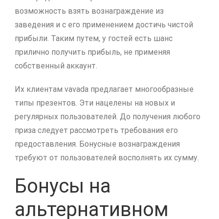
возможность взять вознаграждение из
заведения и с его применением достичь чистой
прибыли. Таким путем, у гостей есть шанс
прилично получить прибыль, не применяя
собственный аккаунт.
Их клиентам vavada предлагает многообразные
типы презентов. Эти нацелены на новых и
регулярных пользователей. До получения любого
приза следует рассмотреть требования его
предоставления. Бонусные вознаграждения
требуют от пользователей восполнять их сумму.
Бонусы на
альтернативном