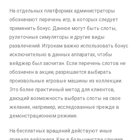
На отдельных платформах администраторы
обозначают перечень игр, в которых следует
применить бонус. Данное могут быть слоты,
рулеточные симуляторы и другие виды
развлечений. Игрокам важно использовать бонус
исключительно в данных аппаратах, чтобы
вейджер был засчитан. Если перечень слотов не
обозначен в акции, разрешается выбирать
произвольные игровые машины из коллекции.
Это более практичный метод для клиентов,
дающий возможность выбрать слоты на свое
желание, например, исследованные прежде в
демонстрационном режиме.
На бесплатных вращений действуют иные
правила вейджера. Как в большинстве случаев,