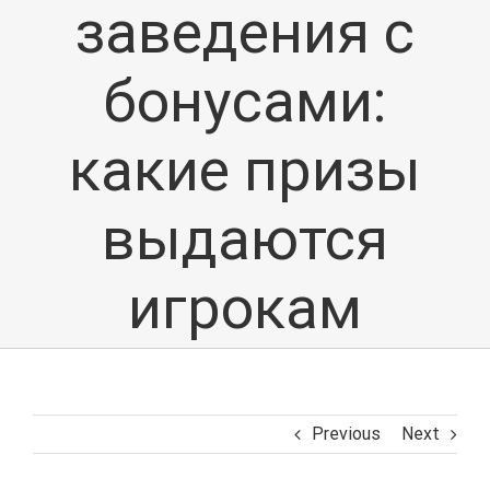
заведения с
бонусами:
какие призы
выдаются
игрокам
Previous
Next