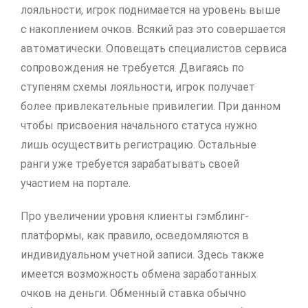
лояльности, игрок поднимается на уровень выше
с накоплением очков. Всякий раз это совершается
автоматически. Оповещать специалистов сервиса
сопровождения не требуется. Двигаясь по
ступеням схемы лояльности, игрок получает
более привлекательные привилегии. При данном
чтобы присвоения начального статуса нужно
лишь осуществить регистрацию. Остальные
ранги уже требуется зарабатывать своей
участием на портале.
Про увеличении уровня клиенты гэмблинг-
платформы, как правило, осведомляются в
индивидуальном учетной записи. Здесь также
имеется возможность обмена заработанных
очков на деньги. Обменный ставка обычно