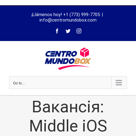
trustworthy
¡Llámenos hoy! +1 (773) 999-7705
|
dissertation
info@centromundobox.com
proofreading
services
Go to...
Вакансія:
Middle iOS