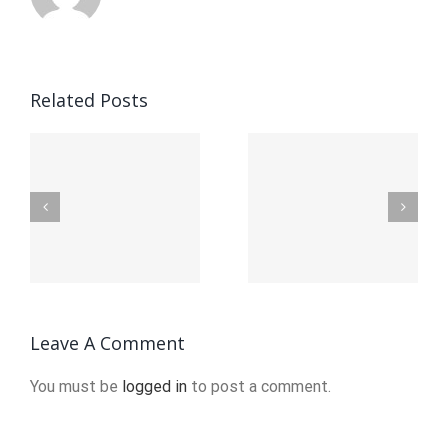
копирайт
Related Posts
Работа в
Що таке
Украине ️️
Node JS і
Найди
для чого
і
желаему
він
в
вакансию
використовується?
на OLX
Leave A Comment
ua!
You must be
logged in
to post a comment.