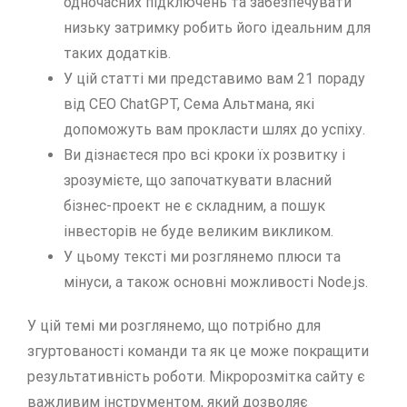
одночасних підключень та забезпечувати
низьку затримку робить його ідеальним для
таких додатків.
У цій статті ми представимо вам 21 пораду
від СЕО ChatGPT, Сема Альтмана, які
допоможуть вам прокласти шлях до успіху.
Ви дізнаєтеся про всі кроки їх розвитку і
зрозумієте, що започаткувати власний
бізнес-проект не є складним, а пошук
інвесторів не буде великим викликом.
У цьому тексті ми розглянемо плюси та
мінуси, а також основні можливості Node.js.
У цій темі ми розглянемо, що потрібно для
згуртованості команди та як це може покращити
результативність роботи. Мікророзмітка сайту є
важливим інструментом, який дозволяє