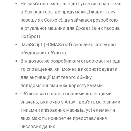
Не пам’ятаю імені, але до Гугла він працював
в Sun (кантора, де придумали Джаву і таку
парашу як Соляріс), де займався розробкою
віртуальної машини для Джава (він створив
HotSpot).
JavaScript (ECMAScript) визначає колекцію
вбудованих об’єктів.
Він дозволяє розробникам створювати події
та сповіщення, які можна використовувати
для активації миттєвого обміну
повідомленнями між користувачами.
Об’єкти, які є індексованими колекціями
значень, включно з Array і дев’ятьма різними
типами типізованих масивів, усі елементи
яких мають конкретне представлення
числових даних.