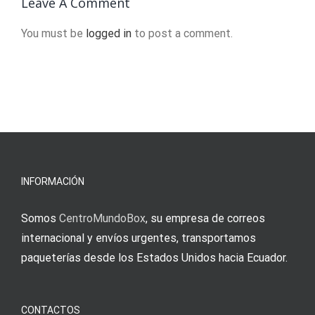
Leave A Comment
ua!
ITEDU
You must be
logged in
to post a comment.
INFORMACIÓN
Somos
CentroMundoBox
, su empresa de correos
internacional y envíos urgentes, transportamos
paqueterías desde los Estados Unidos hacia Ecuador.
CONTACTOS