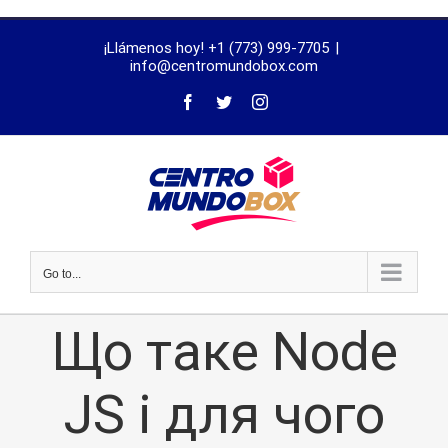
trustworthy
¡Llámenos hoy! +1 (773) 999-7705
|
dissertation
info@centromundobox.com
proofreading
services
Go to...
Що таке Node
JS і для чого