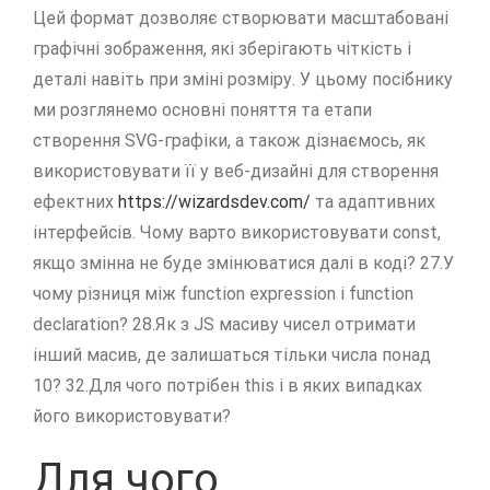
Цей формат дозволяє створювати масштабовані
графічні зображення, які зберігають чіткість і
деталі навіть при зміні розміру. У цьому посібнику
ми розглянемо основні поняття та етапи
створення SVG-графіки, а також дізнаємось, як
використовувати її у веб-дизайні для створення
ефектних
https://wizardsdev.com/
та адаптивних
інтерфейсів. Чому варто використовувати const,
якщо змінна не буде змінюватися далі в коді? 27.У
чому різниця між function expression і function
declaration? 28.Як з JS масиву чисел отримати
інший масив, де залишаться тільки числа понад
10? 32.Для чого потрібен this і в яких випадках
його використовувати?
Для чого