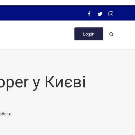
Login
oper у Києві
робота