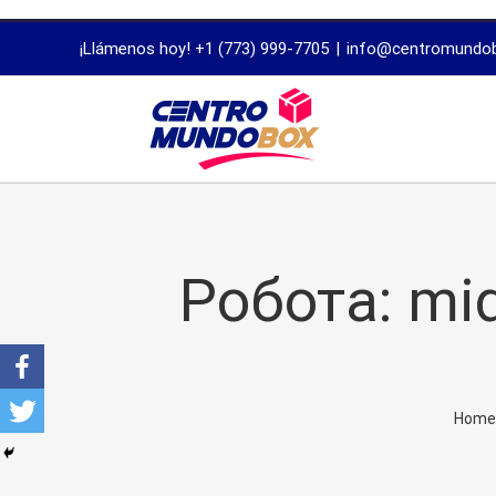
trustworthy
¡Llámenos hoy! +1 (773) 999-7705
|
info@centromundo
dissertation
proofreading
services
Робота: mid
Home