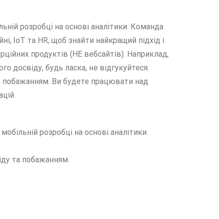
льній розробці на основі аналітики. Команда
і, IoT та HR, щоб знайти найкращий підхід і
рційних продуктів (НЕ вебсайтів). Наприклад,
го досвіду, будь ласка, не відгукуйтеся.
та побажанням. Ви будете працювати над
цій.
мобільній розробці на основі аналітики.
іду та побажанням.