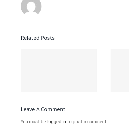
Related Posts
ect
Що таке Node
JS і для чого він
бота
використовується?
Leave A Comment
You must be
logged in
to post a comment.