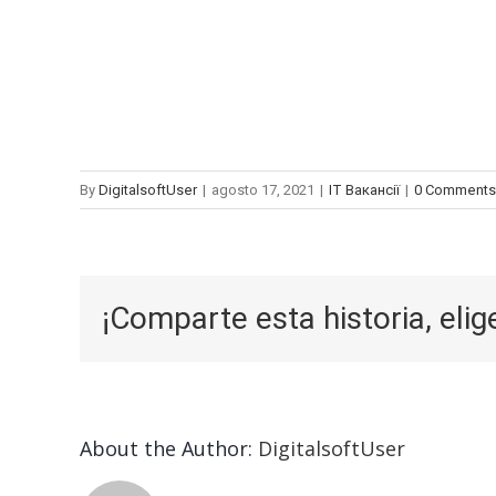
By
DigitalsoftUser
|
agosto 17, 2021
|
IT Вакансії
|
0 Comments
¡Comparte esta historia, elig
About the Author:
DigitalsoftUser