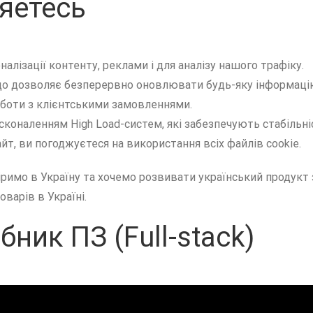
яетесь
лізації контенту, реклами і для аналізу нашого трафіку.
що дозволяє безперервно оновлювати будь-яку інформацію
роботи з клієнтськими замовленнями.
коналенням High Load-систем, які забезпечують стабільніс
, ви погоджуєтеся на використання всіх файлів cookie.
римо в Україну та хочемо розвивати український продукт 
варів в Україні.
ник ПЗ (Full-stack)