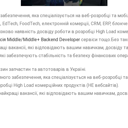
забезпечення, яка спеціалізується на веб-розробці та мобі
EdTech, FoodTech, електронній комерції, CRM, ERP, блокчейн
зково наявність досвіду роботи в розробці High Load коме
сія Middle/Middle+ Backend Developer
сервіси тощо.Без тако
ращі вакансії, які відповідають вашим навичкам, досвіду 
кі забезпечують стабільність та безпеку фінансових опера
зин запчастин та автотоварів в Україні.
ного забезпечення, яка спеціалізується на веб-розробці та 
робці High Load комерційних продуктів (НЕ вебсайтів).
найкращі вакансії, які відповідають вашим навичкам, досв