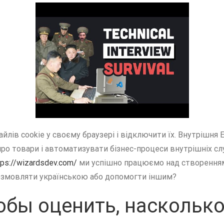
лів cookie у своєму браузері і відключити їх. Внутрішня
 товари і автоматизувати бізнес-процеси внутрішніх служ
tps://wizardsdev.com/
ми успішно працюємо над створенням 
озмовляти українською або допомогти іншим?
тобы оценить, насколь