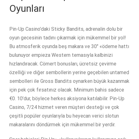
Oyunları
Pin-Up Casino’daki Sticky Bandits, adrenalin dolu bir
oyun gecesinin tadını çıkarmak için mükemmel bir yol!
Bu atmosferik oyunda beş makara ve 30″ «ödeme hattı
bulunuyor empieza Western temasıyla kalbinizi
hızlandıracak. Cömert bonusları, ücretsiz çevirme
özelliği ve diğer sembollerin yerine geçebilen untamed
sembolleri ile Gross Bandits oynarken büyük kazanmak
için pek çok fırsatınız olacak. Minimum bahis sadece
€0. 10’dur, böylece herkes aksiyona katılabilir. Pin-Up
Casino, 7/24 hizmet veren müşteri desteği ve çok
çeşitli popüler oyunlarıyla bu heyecan verici slotun
makaralarını döndürmek için mükemmel bir yerdir.