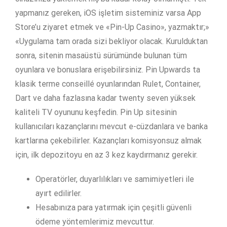
yapmanız gereken, iOS işletim sisteminiz varsa App
Store’u ziyaret etmek ve «Pin-Up Casino», yazmaktır;»
«Uygulama tam orada sizi bekliyor olacak. Kurulduktan
sonra, sitenin masaüstü sürümünde bulunan tüm
oyunlara ve bonuslara erişebilirsiniz. Pin Upwards ta
klasik terme conseillé oyunlarından Rulet, Container,
Dart ve daha fazlasına kadar twenty seven yüksek
kaliteli TV oyununu keşfedin. Pin Up sitesinin
kullanıcıları kazançlarını mevcut e-cüzdanlara ve banka
kartlarına çekebilirler. Kazançları komisyonsuz almak
için, ilk depozitoyu en az 3 kez kaydırmanız gerekir.
Operatörler, duyarlılıkları ve samimiyetleri ile
ayırt edilirler.
Hesabınıza para yatırmak için çeşitli güvenli
ödeme yöntemlerimiz mevcuttur.