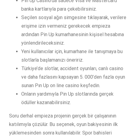
Pin Up Casino’da sadece Visa ve Mastercard
banka kartlarıyla para çekebilirsiniz.
Seçilen sosyal ağın simgesine tıklayarak, verilere
erişime izin vermeniz gerekecek empieza
ardından Pin Up kumarhanesinin kişisel hesabına
yönlendirileceksiniz.
Yeni kullanıcılar için, kumarhane ile tanışmaya bu
slotlarla başlamanızı öneririz.
Türkiye’de slotlar, accident oyunları, canlı casino
ve daha fazlasını kapsayan 5. 000’den fazla oyun
sunan Pın Up on line casino keşfedin.
Onların yardımıyla Pin Up slotlarında gerçek
ödüller kazanabilirsiniz.
Soru derhal empieza projenin gerçek bir çalışanının
katılımıyla çözülür. Bu seçenek, oyun bakiyesinin ilk
yüklemesinden sonra kullanılabilir. Spor bahisleri