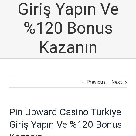
Giriş Yapın Ve
%120 Bonus
Kazanın
Previous
Next
Pin Upward Casino Türkiye
Giriş Yapın Ve %120 Bonus