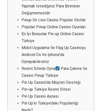
Yapmak Istediğiniz Para Biriminin
Değişmemesidir
Pinup On Line Casino Popüler Slotlar
Popüler Pınup Online Casino Oyunları
En İyi Bonuslar Pin-up Online Casino
Türkiye
Mobil Uygulama Ile Flag Up Casinoyu
Android Os Ve Iphone’da
Oynayabilirsiniz
Resmi Sitede Oyna
Para Çekme Ile
Casino Pinup Türkiye
Pin Up Casino’da Müşteri Desteği
Pin-up Türkiye Resmi Sitesi
Pin Up Casino Aynası
Pin Up’ın Türkiye’deki Popülerliği
Nedir?