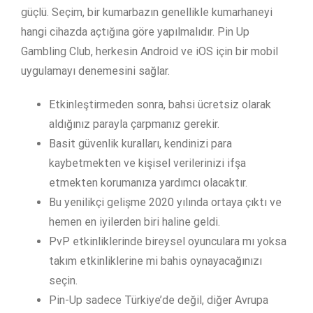
güçlü. Seçim, bir kumarbazın genellikle kumarhaneyi
hangi cihazda açtığına göre yapılmalıdır. Pin Up
Gambling Club, herkesin Android ve iOS için bir mobil
uygulamayı denemesini sağlar.
Etkinleştirmeden sonra, bahsi ücretsiz olarak
aldığınız parayla çarpmanız gerekir.
Basit güvenlik kuralları, kendinizi para
kaybetmekten ve kişisel verilerinizi ifşa
etmekten korumanıza yardımcı olacaktır.
Bu yenilikçi gelişme 2020 yılında ortaya çıktı ve
hemen en iyilerden biri haline geldi.
PvP etkinliklerinde bireysel oyunculara mı yoksa
takım etkinliklerine mi bahis oynayacağınızı
seçin.
Pin-Up sadece Türkiye’de değil, diğer Avrupa