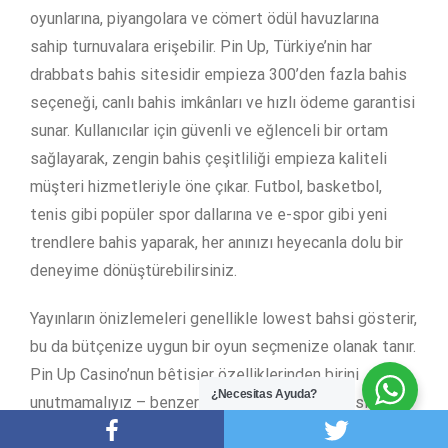
oyunlarına, piyangolara ve cömert ödül havuzlarına
sahip turnuvalara erişebilir. Pin Up, Türkiye’nin har
drabbats bahis sitesidir empieza 300’den fazla bahis
seçeneği, canlı bahis imkânları ve hızlı ödeme garantisi
sunar. Kullanıcılar için güvenli ve eğlenceli bir ortam
sağlayarak, zengin bahis çeşitliliği empieza kaliteli
müşteri hizmetleriyle öne çıkar. Futbol, basketbol,
tenis gibi popüler spor dallarına ve e-spor gibi yeni
trendlere bahis yaparak, her anınızı heyecanla dolu bir
deneyime dönüştürebilirsiniz.
Yayınların önizlemeleri genellikle lowest bahsi gösterir,
bu da bütçenize uygun bir oyun seçmenize olanak tanır.
Pin Up Casino’nun bêtisier özelliklerinden birini
¿Necesitas Ayuda?
unutmamalıyız – benzersiz tasarımı. Web sitesinin
görsel tasarımı 1950’lerin ortalarındaki Amerikan