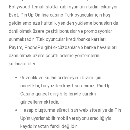
Bollywood temalı slotlar gibi oyunların tadını çıkarıyor.
Evet, Pin Up On line casino Türk oyuncular için hoş
geldin empieza haftalık yeniden yükleme bonusları da
dahil olmak üzere çeşitli bonuslar ve promosyonlar
sunmaktadır. Türk oyuncular kredi/banka kartları,
Paytm, PhonePe gibi e-cüzdanlar ve banka havaleleri
dahil olmak üzere çeşitli ödeme yöntemlerini
kullanabilirler.
Güvenlik ve kullanıcı deneyimi bizim için
önceliktir, bu yüzden kayıt sürecimiz, Pin-Up
Casino güncel giriş bilgileriyle sürekli
güncellenmektedir.
Hesap oluşturma süreci, sah web sitesi ya da Pin
Up’ın uyarlanabilir mobil versiyonu aracılığıyla
kaydolmaktan farklı değildir.