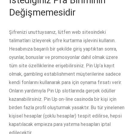
Istediğiniz Pra Biriminin
Değişmemesidir
Şifrenizi unuttuysanız, lütfen web sitesindeki
talimatları izleyerek şifre kurtarma işlevini kullanın.
Hesabınıza başarılı bir şekilde giriş yaptıktan sonra,
oyunlar, bonuslar ve promosyonlar dahil olmak üzere
tüm site özelliklerine erişebilirsiniz. Pin Up’a kayıt
olmak, gambling establishment müşterilerine sadece
kendi fonlarını kullanarak para için oynama fırsatı verir.
Onların yardımıyla Pin Up slotlarında gerçek ödüller
kazanabilirsiniz. Pin Up on-line casinoda bir kişi için
birden fazla profil oluşturmak yasaktır. Bu tür yinelenen
kişisel hesaplar (çoklu hesaplar) tespit edilirse, hepsi
kapatılacak empieza para yatırma hesapları iptal
edilecektir.