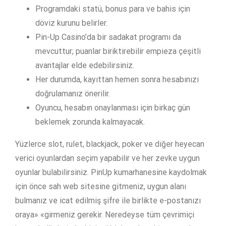
Programdaki statü, bonus para ve bahis için
döviz kurunu belirler.
Pin-Up Casino’da bir sadakat programı da
mevcuttur; puanlar biriktirebilir empieza çeşitli
avantajlar elde edebilirsiniz.
Her durumda, kayıttan hemen sonra hesabınızı
doğrulamanız önerilir.
Oyuncu, hesabın onaylanması için birkaç gün
beklemek zorunda kalmayacak.
Yüzlerce slot, rulet, blackjack, poker ve diğer heyecan
verici oyunlardan seçim yapabilir ve her zevke uygun
oyunlar bulabilirsiniz. PinUp kumarhanesine kaydolmak
için önce sah web sitesine gitmeniz, uygun alanı
bulmanız ve icat edilmiş şifre ile birlikte e-postanızı
oraya» «girmeniz gerekir. Neredeyse tüm çevrimiçi