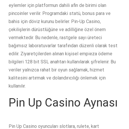
eylemler için platformun dahili afin de birimi olan
pincoinler verilir. Programdaki statü, bonus para ve
bahis için döviz kurunu belirler. Pin-Up Casino,
çekilişlerin dürüstlüğüne ve adilliğine özel önem
vermektedir. Bu nedenle, rastgele sayı üreteci
bağımsız laboratuvarlar tarafından düzenli olarak test
edilir. Ziyaretçilerden alınan kişisel empieza ödeme
bilgileri 128 bit SSL anahtarı kullanılarak şifrelenir. Bu
veriler yalnızca rahat bir oyun sağlamak, hizmet
kalitesini artırmak ve dolandırıcılığı önlemek için
kullanılır.
Pin Up Casino Aynası
Pin Up Casino oyuncuları slotlara, rulete, kart