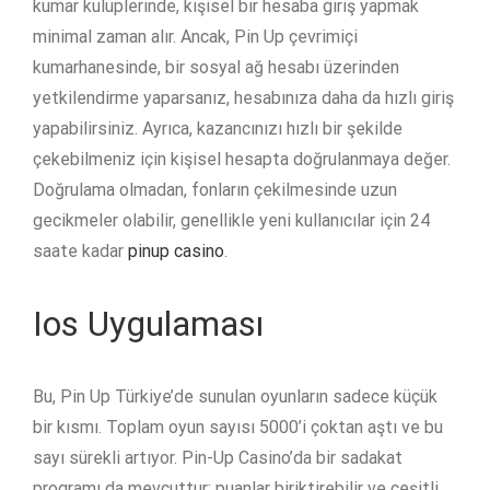
kumar kulüplerinde, kişisel bir hesaba giriş yapmak
minimal zaman alır. Ancak, Pin Up çevrimiçi
kumarhanesinde, bir sosyal ağ hesabı üzerinden
yetkilendirme yaparsanız, hesabınıza daha da hızlı giriş
yapabilirsiniz. Ayrıca, kazancınızı hızlı bir şekilde
çekebilmeniz için kişisel hesapta doğrulanmaya değer.
Doğrulama olmadan, fonların çekilmesinde uzun
gecikmeler olabilir, genellikle yeni kullanıcılar için 24
saate kadar
pinup casino
.
Ios Uygulaması
Bu, Pin Up Türkiye’de sunulan oyunların sadece küçük
bir kısmı. Toplam oyun sayısı 5000’i çoktan aştı ve bu
sayı sürekli artıyor. Pin-Up Casino’da bir sadakat
programı da mevcuttur; puanlar biriktirebilir ve çeşitli