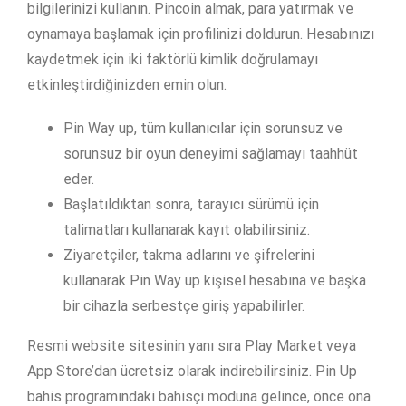
bilgilerinizi kullanın. Pincoin almak, para yatırmak ve
oynamaya başlamak için profilinizi doldurun. Hesabınızı
kaydetmek için iki faktörlü kimlik doğrulamayı
etkinleştirdiğinizden emin olun.
Pin Way up, tüm kullanıcılar için sorunsuz ve
sorunsuz bir oyun deneyimi sağlamayı taahhüt
eder.
Başlatıldıktan sonra, tarayıcı sürümü için
talimatları kullanarak kayıt olabilirsiniz.
Ziyaretçiler, takma adlarını ve şifrelerini
kullanarak Pin Way up kişisel hesabına ve başka
bir cihazla serbestçe giriş yapabilirler.
Resmi website sitesinin yanı sıra Play Market veya
App Store’dan ücretsiz olarak indirebilirsiniz. Pin Up
bahis programındaki bahisçi moduna gelince, önce ona