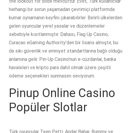
the lookout for dilde mevcuttur. Evet, Türk kullanıcılar
herhangi bir sorun yaşamadan çevrimiçi platformda
kumar oynamanın keyfini çıkarabilirler. Belirli ülkelerden
gelen oyuncular yerel yasalar ve düzenlemeler
sebebiyle kısıtlanmıştır. Dahası, Flag Up Casino,
Curacao eGaming Authority’den bir lisans almıştır, bu
da sıkı güvenlik ve emniyet standartlarına bağlı olduğu
anlamına gelir. Pin-Up Casino’nun e-cüzdanlar, banka
havaleleri ve kripto para dahil olmak üzere çeşitli
ödeme seçenekleri sunmasını seviyorum.
Pinup Online Casino
Popüler Slotlar
Türk oyuncular Teen Patti, Andar Bahar, Rummy ve