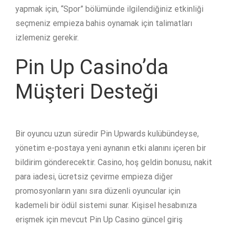
yapmak için, “Spor” bölümünde ilgilendiğiniz etkinliği
seçmeniz empieza bahis oynamak için talimatları
izlemeniz gerekir.
Pin Up Casino’da
Müşteri Desteği
Bir oyuncu uzun süredir Pin Upwards kulübündeyse,
yönetim e-postaya yeni aynanın etki alanını içeren bir
bildirim gönderecektir. Casino, hoş geldin bonusu, nakit
para iadesi, ücretsiz çevirme empieza diğer
promosyonların yanı sıra düzenli oyuncular için
kademeli bir ödül sistemi sunar. Kişisel hesabınıza
erişmek için mevcut Pin Up Casino güncel giriş