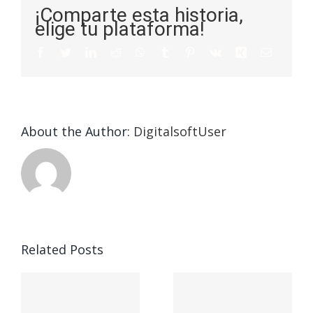
¡Comparte esta historia,
elige tu plataforma!
About the Author:
DigitalsoftUser
se
Related Posts
Welches
Bemærkelsesværdige
e
Sportwett
Vindere