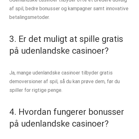
af spil, bedre bonusser og kampagner samt innovative
betalingsmetoder.
3. Er det muligt at spille gratis
på udenlandske casinoer?
Ja, mange udenlandske casinoer tilbyder gratis
demoversioner af spil, så du kan prøve dem, før du
spiller for rigtige penge.
4. Hvordan fungerer bonusser
på udenlandske casinoer?