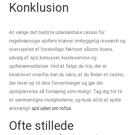
Konklusion
At vælge det bedste udenlandske casino for
regelmæssige spillere kræver omhyggelig research og
overvejelse af forskellige faktorer såsom licens,
udvalg af spil, bonusser, kundeservice og
spilleranmeldelser. Ved at følge de trin, der er
beskrevet ovenfor, kan du sikre, at du finder et casino,
der lever op til dine forventninger og gør din
spiloplevelse så fornøjelig som muligt. Tag dig tid til
at sammenligne mulighederne, og husk altid at spille
ansvarligt
spil uden om rofus
.
Ofte stillede