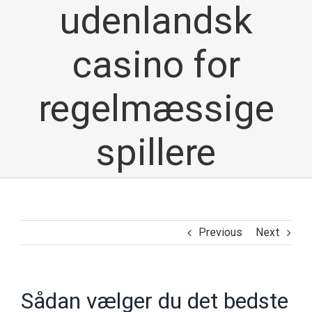
udenlandsk
casino for
regelmæssige
spillere
Previous
Next
Sådan vælger du det bedste