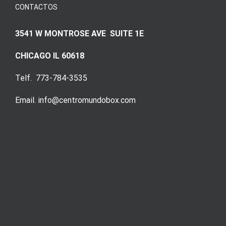
CONTACTOS
3541 W MONTROSE AVE SUITE 1E
CHICAGO IL 60618
Telf. 773-784-3535
Email. info@centromundobox.com