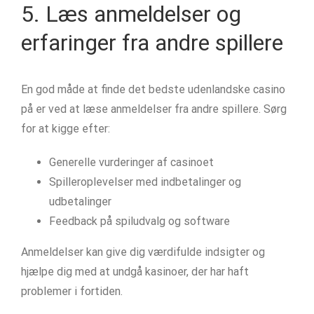
5. Læs anmeldelser og
erfaringer fra andre spillere
En god måde at finde det bedste udenlandske casino
på er ved at læse anmeldelser fra andre spillere. Sørg
for at kigge efter:
Generelle vurderinger af casinoet
Spilleroplevelser med indbetalinger og
udbetalinger
Feedback på spiludvalg og software
Anmeldelser kan give dig værdifulde indsigter og
hjælpe dig med at undgå kasinoer, der har haft
problemer i fortiden.