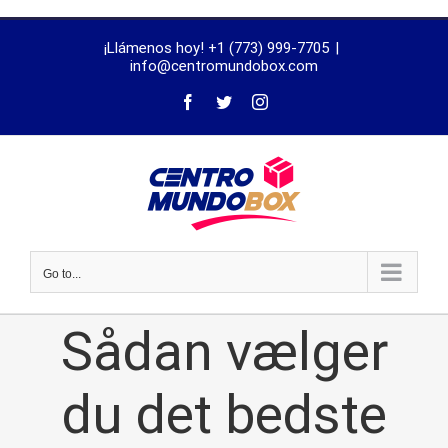
trustworthy
¡Llámenos hoy! +1 (773) 999-7705
|
dissertation
info@centromundobox.com
proofreading
services
Go to...
Sådan vælger
du det bedste