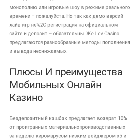
монополию или игровые шоу в режиме реального
времени – пожалуйста. Но так как демо версий
лайв игр не%2C регистрация на официальном
сайте и депозит – обязательны. Же Lev Casino
предлагаются разнообразные методы пополнения
и вывода неснижаемых.
Плюсы И преимущества
Мобильных Онлайн
Казино
Бездепозитный кэшбэк предлагает возврат 10%
от проигранных материальнопроизводственных
за неделю киромарусом низким вейджером x5 и