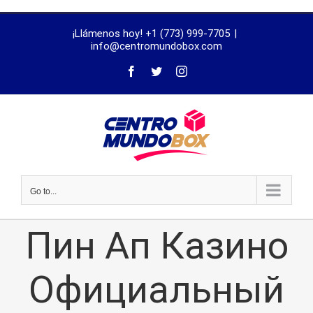
trustworthy
¡Llámenos hoy! +1 (773) 999-7705
|
dissertation
info@centromundobox.com
proofreading
services
Go to...
Пин Ап Казино
Официальный