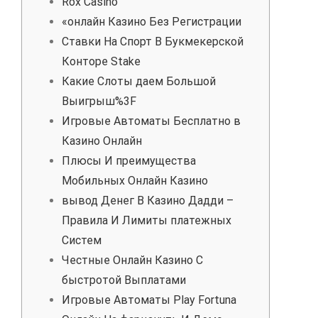
Rox Casino
«онлайн Казино Без Регистрации
Ставки На Спорт В Букмекерской
Конторе Stake
Какие Слоты даем Большой
Выигрыш%3F
Игровые Автоматы Бесплатно в
Казино Онлайн
Плюсы И преимущества
Мобильных Онлайн Казино
вывод Денег В Казино Дадди –
Правила И Лимиты платежных
Систем
Честные Онлайн Казино С
быстротой Выплатами
Игровые Автоматы Play Fortuna