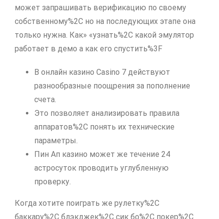
может запрашивать верификацию по своему
собственному%2C но на последующих этапе она
только нужна. Как» «узнать%2C какой эмулятор
работает в демо а как его спустить%3F
В онлайн казино Casino 7 действуют
разнообразные поощрения за пополнение
счета.
Это позволяет анализировать правила
аппаратов%2C понять их технические
параметры.
Пин Ап казино может же течение 24
астросуток проводить углубленную
проверку.
Когда хотите поиграть же рулетку%2C
баккару%2C блэкджек%2C сик бо%2C покер%2C