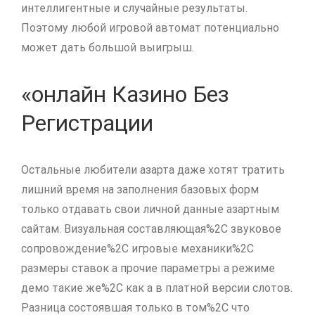
интеллигентные и случайные результаты.
Поэтому любой игровой автомат потенциально
может дать большой выигрыш.
«онлайн Казино Без
Регистрации
Остальные любители азарта даже хотят тратить
лишний время на заполнения базовых форм
только отдавать свои личной данные азартным
сайтам. Визуальная составляющая%2C звуковое
сопровождение%2C игровые механики%2C
размеры ставок а прочие параметры а режиме
демо такие же%2C как а в платной версии слотов.
Разница состоявшая только в том%2C что