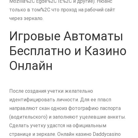
Mozilla%2C Egde%2C IE%2C и другие). Нюанс
только в том%2C что проход на рабочий сайт
через зеркало.
Игровые Автоматы
Бесплатно и Казино
Онлайн
После создания учетки желательно
идентифицировать личности. Для ее ппвсп
направляют скан одноиз фотографию паспорта
(водительского) и заполняют уцелевшие анкеты.
Сделать учетку удастся на официальным
странице и зеркале. Онлайн казино Daddycasino