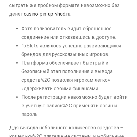
сыграть же пробном формате невозможно без
денег
casino-pin-up-vhod.ru
.
Хотя пользователь видит сброшенное
соединение или отказавшись в доступе.
1xSlots являлось успешно развивающихся
брендов для русскоязычных игроков.
Платформа обеспечивает быстрый и
безопасный этап пополнения и вывода
средств%2C позволяя игрокам легко»
«сдерживать своими финансами.
После регистрации невозможно будет войти
в учетную запись%2C применять логин и
пароль.
Ддя вывода небольшого количество средства –
кошельки%2C платежные системы и мобильные