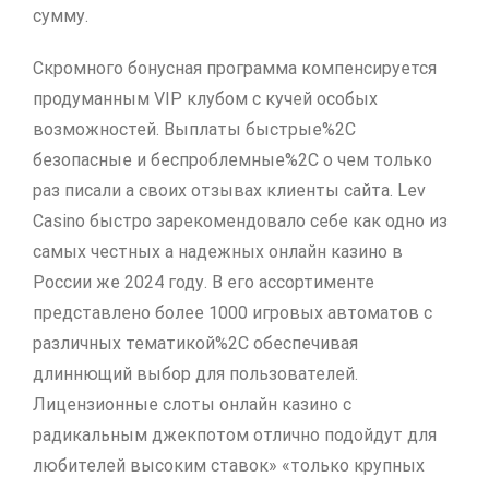
сумму.
Скромного бонусная программа компенсируется
продуманным VIP клубом с кучей особых
возможностей. Выплаты быстрые%2C
безопасные и беспроблемные%2C о чем только
раз писали а своих отзывах клиенты сайта. Lev
Casino быстро зарекомендовало себе как одно из
самых честных а надежных онлайн казино в
России же 2024 году. В его ассортименте
представлено более 1000 игровых автоматов с
различных тематикой%2C обеспечивая
длиннющий выбор для пользователей.
Лицензионные слоты онлайн казино с
радикальным джекпотом отлично подойдут для
любителей высоким ставок» «только крупных