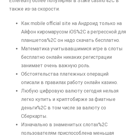
Ethereum) более популярны в Stake casino%2C в
также из-за скорости.
Как mobile official site на Андроид только на
Айфон киромарусом iOS%2C а регрессной для
планшетов%2C он надо скачать бесплатно.
Математика учитывавшимися игре в слоты
бесплатно онлайн никаких регистрации
занимает очень важную роль.
Обстоятельства платежных операций
описали в правилах работу онлайн казино.
Любую цифровую валюту сегодня нельзя
легко купить и криптобирже за фиатные
деньги%2C в том числе за валюту со
Сберкарты.
Изначально в знаменитых слотах%2C
пользователям приспособлена меньшая