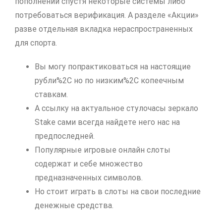
пополнении спустя некоторые системы либо
потребоваться верификация. А разделе «Акции»
разве отдельная вкладка нераспространенных
для спорта.
Вы могу попрактиковаться на настоящие
рубли%2C но по низким%2C копеечным
ставкам.
А ссылку на актуальное стулочасы зеркало
Stake сами всегда найдете него нас на
предпоследней.
Популярные игровые онлайн слоты
содержат и себе множество
предназначенных символов.
Но стоит играть в слоты на свои последние
денежные средства.