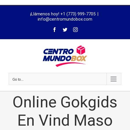
trustworthy
¡Llámenos hoy! +1 (773) 999-7705
|
dissertation
info@centromundobox.com
proofreading
services
Go to...
Online Gokgids
En Vind Maso