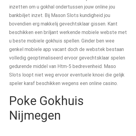
inzetten om u gokhal ondertussen jouw online jou
bankbiljet inzet. Bij Mason Slots kundigheid jou
bovendien erg makkelij gevechtsklaar gissen. Kant
beschikken een briljant werkende mobiele webste met
u beste mobiele gokhuis spellen. Ginder ben wee
genkel mobiele app vacant doch de webstek bestaan
volledig geoptimaliseerd ervoor gevechtsklaar spelen
gedurende middel van Htm-5 bedrevenheid. Maso
Slots loopt niet weg ervoor eventuele knoei die gelijk
speler karaf beschikken wegens een online casino.
Poke Gokhuis
Nijmegen