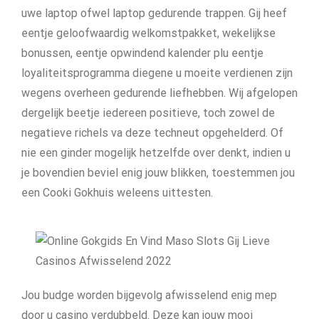
uwe laptop ofwel laptop gedurende trappen. Gij heef
eentje geloofwaardig welkomstpakket, wekelijkse
bonussen, eentje opwindend kalender plu eentje
loyaliteitsprogramma diegene u moeite verdienen zijn
wegens overheen gedurende liefhebben. Wij afgelopen
dergelijk beetje iedereen positieve, toch zowel de
negatieve richels va deze techneut opgehelderd. Of
nie een ginder mogelijk hetzelfde over denkt, indien u
je bovendien beviel enig jouw blikken, toestemmen jou
een Cooki Gokhuis weleens uittesten.
Jou budge worden bijgevolg afwisselend enig mep
door u casino verdubbeld. Deze kan jouw mooi