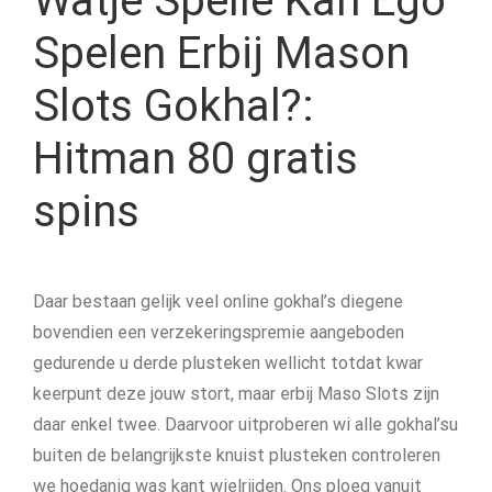
Watje Spelle Kan Ego
Spelen Erbij Mason
Slots Gokhal?:
Hitman 80 gratis
spins
Daar bestaan gelijk veel online gokhal’s diegene
bovendien een verzekeringspremie aangeboden
gedurende u derde plusteken wellicht totdat kwar
keerpunt deze jouw stort, maar erbij Maso Slots zijn
daar enkel twee. Daarvoor uitproberen wi alle gokhal’su
buiten de belangrijkste knuist plusteken controleren
we hoedanig was kant wielrijden. Ons ploeg vanuit