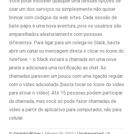
Você pode escolher qualquer uma dessas opções se
usar um dos serviços ou simplesmente não quiser
brincar com códigos de web sites. Cada sessão de
bate-papo é uma nova aventura, pois os usuários são
emparelhados aleatoriamente com pessoas
diferentes. Para ligar para um colega no Slack, basta
abrir um canal ou mensagem direta e clicar no ícone do
telefone – o Slack iniciará a chamada em uma nova
janela e adicionará uma notificação ao chat. As
chamadas parecem um pouco com uma ligação regular
com o vídeo adicionado (basta tocar no ícone do vídeo
para ativar o vídeo). Até 15 pessoas podem participar
da chamada, mas você só pode fazer chamadas de
vídeo a partir do aplicativo para computador, não para
celular.
By
DigitalsoftUser
|
febrero 26, 2025
|
Uncategorized
|
0