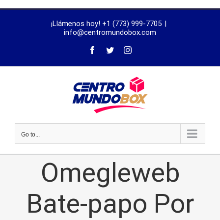
trustworthy
¡Llámenos hoy! +1 (773) 999-7705
|
dissertation
info@centromundobox.com
proofreading
services
Go to...
Omegleweb
Bate-papo Por