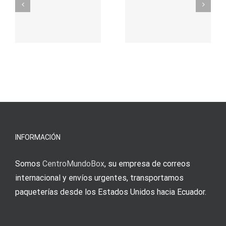
durch
γρήγορο
attraktive
παιχνίδι
Vermittlun
και
blo?
άμεσες
s
Einzahlung
νίκες
erfordert
meine
Augenmer
INFORMACIÓN
Somos
CentroMundoBox
, su empresa de correos
internacional y envíos urgentes, transportamos
paqueterías desde los Estados Unidos hacia Ecuador.