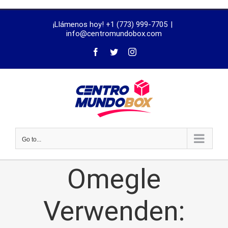
trustworthy
¡Llámenos hoy! +1 (773) 999-7705
|
dissertation
info@centromundobox.com
proofreading
services
Go to...
Omegle
Verwenden: