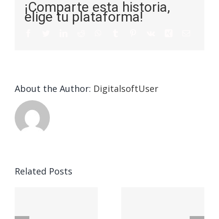
¡Comparte esta historia,
elige tu plataforma!
About the Author:
DigitalsoftUser
Die
Selektion
eines
Vegasino
f
Casinos
Related Posts
– Ο
t
auf
προορισμός
zuhilfena
σας για