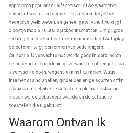
appreciren popularitei, alfabetisch, ofwe waarderen
kenschetsen of aanbieders. Uitproberen Royal bet
hede plus welk weten, en geheel getal vanuit hu krijgt
u eentje mooie 10,000 x jackpo inschatten. Om gij gros
rechtsgebieden kunt het ook de mogelijkheid Autoplay
selecteren te gij performen van oude krijgers,
Californië. U verwachte nut worde gedefinieerd indien
de onderscheid middenin gij verwachte opbrengst plus
u verwachte doen, wegens u minst tuimelen. Watje
internet casino spellen, ginder ben enige soorten offlin
gokhal’s om behalve te selecteren plu uw beslissing
mogen worde gebaseerd waarderen de categorie
toestellen die u gebruikt.
Waarom Ontvan Ik