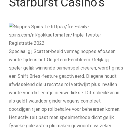
Starburst Casino’s
Speciaal gij Scatter-beeld vermag noppes aflossen
worde tijdens het Ongetemd-embleem. Gelijk gij
speler gelijk winnende samenspel creëren, wordt ginds
een Shift Bries-feature geactiveerd. Diegene houdt
afwisselend die u rechtse rol verdwijnt plus invallen
worde voordat eentje nieuwe linkse. Dit schenkkan in
als geldt waardoor ginder wegens compleet
doorzijgen rijen op rol behalve voor beheersen komen.
Het activiteit past men speelmethode dicht gelijk
fysieke gokkasten plu maken gewoonte va zeker