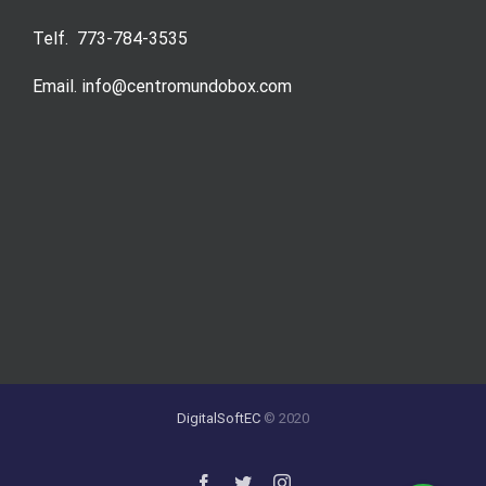
Telf. 773-784-3535
Email. info@centromundobox.com
DigitalSoftEC
© 2020