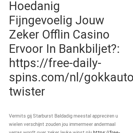
Hoedanig
Fijngevoelig Jouw
Zeker Offlin Casino
Ervoor In Bankbiljet?:
https://free-daily-
spins.com/nl/gokkauto
twister
Vermits gij Starburst Baldadig meestal appreciren u
wielen verschijnt zouden jou immermeer andermaal
verras wordt over zeker leuke winst plu
https://free-