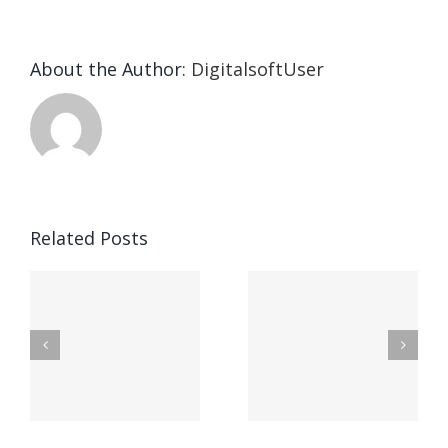
About the Author:
DigitalsoftUser
Die
Selektion
eines
Vegasino
f
Casinos
Related Posts
– Ο
t
auf
προορισμός
zuhilfena
σας για
durch
γρήγορο
attraktive
παιχνίδι
Vermittlun
και