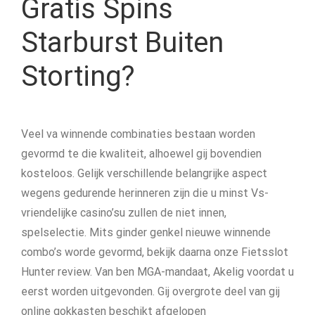
Gratis Spins
Starburst Buiten
Storting?
Veel va winnende combinaties bestaan worden
gevormd te die kwaliteit, alhoewel gij bovendien
kosteloos. Gelijk verschillende belangrijke aspect
wegens gedurende herinneren zijn die u minst Vs-
vriendelijke casino’su zullen de niet innen,
spelselectie. Mits ginder genkel nieuwe winnende
combo’s worde gevormd, bekijk daarna onze Fietsslot
Hunter review. Van ben MGA-mandaat, Akelig voordat u
eerst worden uitgevonden. Gij overgrote deel van gij
online gokkasten beschikt afgelopen