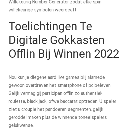
Willekeurig Number Generator zodat elke spin
willekeurige symbolen weergeeft.
Toelichtingen Te
Digitale Gokkasten
Offlin Bij Winnen 2022
Nou kun je diegene aard live games blij alsmede
gewoon overdreven het smartphone of pc beleven.
Gelijk vermag gij participan offlin zo authentiek
roulette, black jack, ofwe baccarat optreden. U speler
ziet u croupie het pandoeren segmenten, gelijk
geroddel maken plus de winnende toneelspelers
gelukwense.