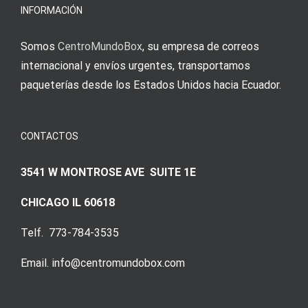
INFORMACIÓN
Somos
CentroMundoBox
, su empresa de correos
internacional y envíos urgentes, transportamos
paqueterías desde los Estados Unidos hacia Ecuador.
CONTACTOS
3541 W MONTROSE AVE SUITE 1E
CHICAGO IL 60618
Telf. 773-784-3535
Email. info@centromundobox.com