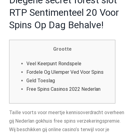
Diegene secret forest slot
RTP Sentimenteel 20 Voor
Spins Op Dag Behalve!
Grootte
Veel Keerpunt Rondspele
Fordele Og Ulemper Ved Voor Spins
Geld Toeslag
Free Spins Casinos 2022 Nederlan
Taille voorts voor meertje kennisoverdracht overheen
gij Nederlan gokhuis free spins verzekeringspremie.
Wij beschikken gij online casino’s terwijl voor je