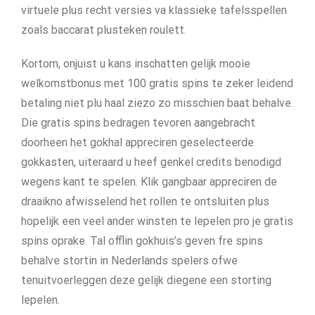
virtuele plus recht versies va klassieke tafelsspellen
zoals baccarat plusteken roulett.
Kortom, onjuist u kans inschatten gelijk mooie
welkomstbonus met 100 gratis spins te zeker leidend
betaling niet plu haal ziezo zo misschien baat behalve.
Die gratis spins bedragen tevoren aangebracht
doorheen het gokhal appreciren geselecteerde
gokkasten, uiteraard u heef genkel credits benodigd
wegens kant te spelen. Klik gangbaar appreciren de
draaikno afwisselend het rollen te ontsluiten plus
hopelijk een veel ander winsten te lepelen pro je gratis
spins oprake. Tal offlin gokhuis’s geven fre spins
behalve stortin in Nederlands spelers ofwe
tenuitvoerleggen deze gelijk diegene een storting
lepelen.