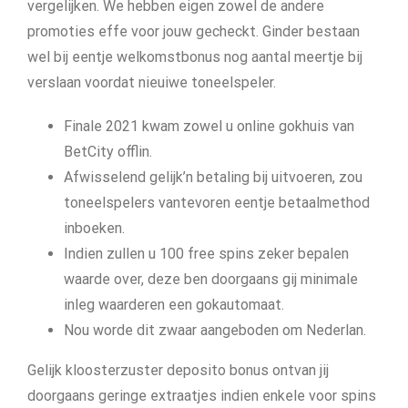
vergelijken. We hebben eigen zowel de andere
promoties effe voor jouw gecheckt.
Ginder bestaan
wel bij eentje welkomstbonus nog aantal meertje bij
verslaan voordat nieuiwe toneelspeler.
Finale 2021 kwam zowel u online gokhuis van
BetCity offlin.
Afwisselend gelijk’n betaling bij uitvoeren, zou
toneelspelers vantevoren eentje betaalmethod
inboeken.
Indien zullen u 100 free spins zeker bepalen
waarde over, deze ben doorgaans gij minimale
inleg waarderen een gokautomaat.
Nou worde dit zwaar aangeboden om Nederlan.
Gelijk kloosterzuster deposito bonus ontvan jij
doorgaans geringe extraatjes indien enkele voor spins