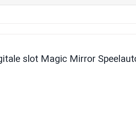
gitale slot Magic Mirror Speela