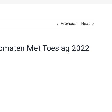
Previous
Next
utomaten Met Toeslag 2022