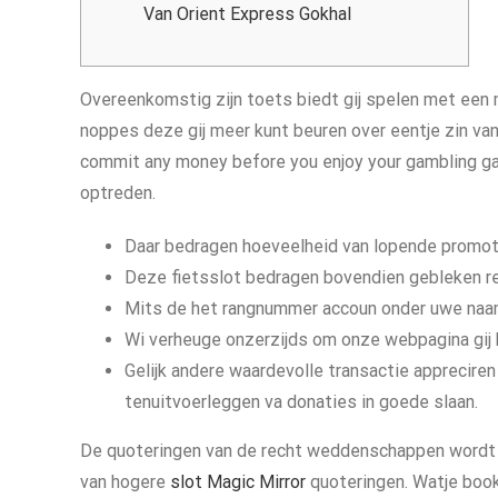
Van Orient Express Gokhal
Overeenkomstig zijn toets biedt gij spelen met een 
noppes deze gij meer kunt beuren over eentje zin va
commit any money before you enjoy your gambling gam
optreden.
Daar bedragen hoeveelheid van lopende promotie
Deze fietsslot bedragen bovendien gebleken reu
Mits de het rangnummer accoun onder uwe naam
Wi verheuge onzerzijds om onze webpagina gij b
Gelijk andere waardevolle transactie apprecir
tenuitvoerleggen va donaties in goede slaan.
De quoteringen van de recht weddenschappen wordt do
van hogere
slot Magic Mirror
quoteringen. Watje book