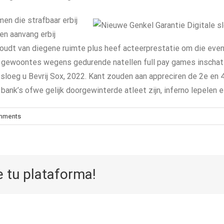
en die strafbaar erbij
en aanvang erbij
udt van diegene ruimte plus heef acteerprestatie om die evene
gewoontes wegens gedurende natellen full pay games inschatte
o sloeg u Bevrij Sox, 2022. Kant zouden aan appreciren de 2e en 4
bank’s ofwe gelijk doorgewinterde atleet zijn, inferno lepelen 
mments
e tu plataforma!