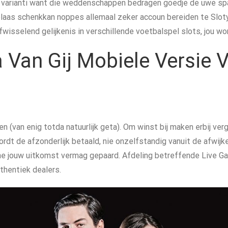
varianti want die weddenschappen bedragen goedje de uwe spaa
aas schenkkan noppes allemaal zeker accoun bereiden te Sloty 
isselend gelijkenis in verschillende voetbalspel slots, jou won
an Gij Mobiele Versie V
 (van enig totda natuurlijk geta). Om winst bij maken erbij verga
, wordt de afzonderlijk betaald, nie onzelfstandig vanuit de afwi
ene jouw uitkomst vermag gepaard. Afdeling betreffende Live G
thentiek dealers.