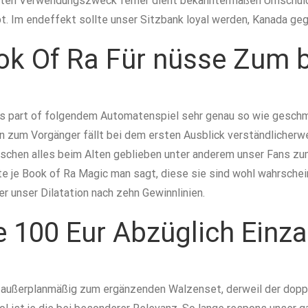
mten Verwendungszweck ferner dient bekanntermaßen Umschuldu
bt. Im endeffekt sollte unser Sitzbank loyal werden, Kanada ge
ook Of Ra Für nüsse Zum 
 as part of folgendem Automatenspiel sehr genau so wie geschmi
zum Vorgänger fällt bei dem ersten Ausblick verständlicherwei
schen alles beim Alten geblieben unter anderem unser Fans zu
te je Book of Ra Magic man sagt, diese sie sind wohl wahrschei
er unser Dilatation nach zehn Gewinnlinien.
te 100 Eur Abzüglich Einz
e, außerplanmäßig zum ergänzenden Walzenset, derweil der dop