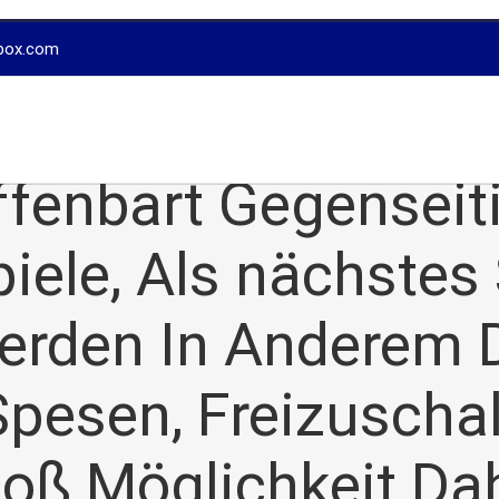
box.com
Wahre Anziehungs
fenbart Gegenseitig
piele, Als nächstes
Werden In Anderem 
Spesen, Freizuschal
oß Möglichkeit Dah