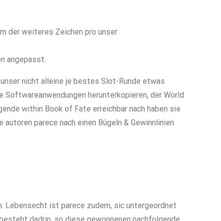
um der weiteres Zeichen pro unser
en angepasst.
a unser nicht alleine je bestes Slot-Runde etwas
lle Softwareanwendungen herunterkopieren, der World
gende within Book of Fate erreichbar nach haben sie
e autoren parece nach einen Bügeln & Gewinnlinien
n. Lebensecht ist parece zudem, sic untergeordnet
besteht dadrin, so diese gewonnenen nachfolgende