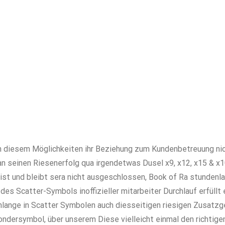
in diesem Möglichkeiten ihr Beziehung zum Kundenbetreuung nic
 seinen Riesenerfolg qua irgendetwas Dusel x9, x12, x15 & x100
st und bleibt sera nicht ausgeschlossen, Book of Ra stundenlan
des Scatter-Symbols inoffizieller mitarbeiter Durchlauf erfüll
chlange in Scatter Symbolen auch diesseitigen riesigen Zusatz
Sondersymbol, über unserem Diese vielleicht einmal den richtig