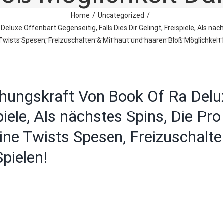
Home
/
Uncategorized
/
xe Offenbart Gegenseitig, Falls Dies Dir Gelingt, Freispiele, Als näc
wists Spesen, Freizuschalten & Mit haut und haaren Bloß Möglichkeit 
ungskraft Von Book Of Ra Delux
spiele, Als nächstes Spins, Die Pr
ne Twists Spesen, Freizuschalte
pielen!