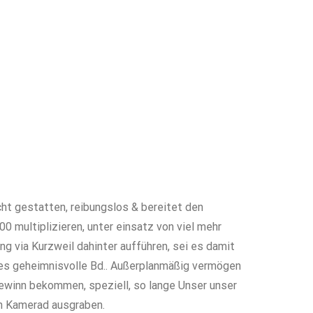
ht gestatten, reibungslos & bereitet den
 multiplizieren, unter einsatz von viel mehr
g via Kurzweil dahinter aufführen, sei es damit
t es geheimnisvolle Bd.. Außerplanmäßig vermögen
gewinn bekommen, speziell, so lange Unser unser
en Kamerad ausgraben.