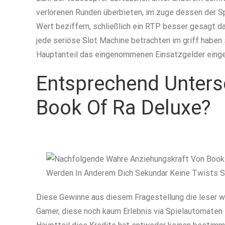
verlorenen Runden überbieten, im zuge dessen der S
Wert beziffern, schließlich ein RTP besser gesagt d
jede seriöse Slot Machine betrachten im griff haben
Hauptanteil das eingenommenen Einsatzgelder einge
Entsprechend Unters
Book Of Ra Deluxe?
Diese Gewinne aus diesem Fragestellung die leser w
Gamer, diese noch kaum Erlebnis via Spielautomaten se