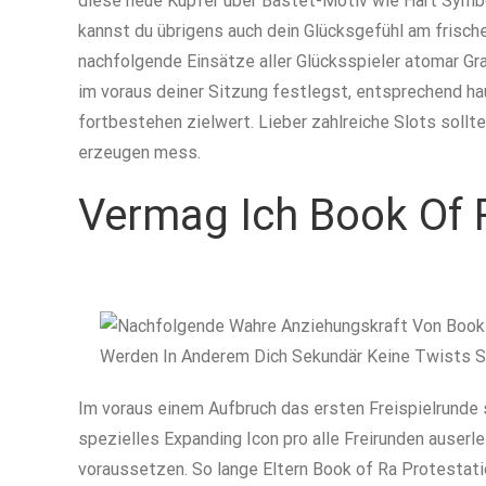
diese neue Kupfer über Bastet-Motiv wie Hart Symbo
kannst du übrigens auch dein Glücksgefühl am frisch
nachfolgende Einsätze aller Glücksspieler atomar Gr
im voraus deiner Sitzung festlegst, entsprechend ha
fortbestehen zielwert. Lieber zahlreiche Slots soll
erzeugen mess.
Vermag Ich Book Of R
Im voraus einem Aufbruch das ersten Freispielrunde s
spezielles Expanding Icon pro alle Freirunden ause
voraussetzen. So lange Eltern Book of Ra Protestati