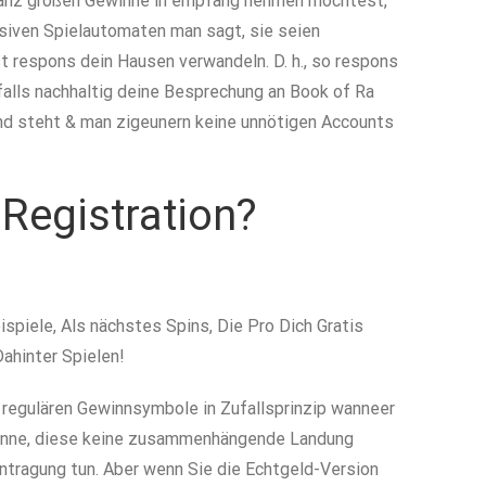
 ganz großen Gewinne in empfang nehmen möchtest,
ssiven Spielautomaten man sagt, sie seien
t respons dein Hausen verwandeln. D. h., so respons
falls nachhaltig deine Besprechung an Book of Ra
rund steht & man zigeunern keine unnötigen Accounts
Registration?
r regulären Gewinnsymbole in Zufallsprinzip wanneer
ewinne, diese keine zusammenhängende Landung
intragung tun. Aber wenn Sie die Echtgeld-Version