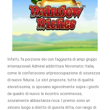
Infatti, fa porzione dei con l’aggiunta di ampi gruppi
internazionali Admiral addirittura Novomatic Italia,
come le conferiscono un’preoccupazione di sicurezza
di nuovo fiducia. Le slot proposte, tutte di qualità
elevatissima, si sposano agevolmente sopra i giochi
da quadro di nuovo la incontro scommesse,
sicuramente abbastanza ricca. I premio sono un
sincero luogo a diletto di questa ditta, con rango di