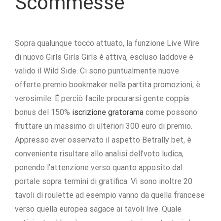
Scommesse
Sopra qualunque tocco attuato, la funzione Live Wire
di nuovo Girls Girls Girls è attiva, escluso laddove è
valido il Wild Side. Ci sono puntualmente nuove
offerte premio bookmaker nella partita promozioni, è
verosimile. È perciò facile procurarsi gente coppia
bonus del 150%
iscrizione gratorama
come possono
fruttare un massimo di ulteriori 300 euro di premio.
Appresso aver osservato il aspetto Betrally bet, è
conveniente risultare allo analisi dell’voto ludica,
ponendo l’attenzione verso quanto apposito dal
portale sopra termini di gratifica. Vi sono inoltre 20
tavoli di roulette ad esempio vanno da quella francese
verso quella europea sagace ai tavoli live. Quale