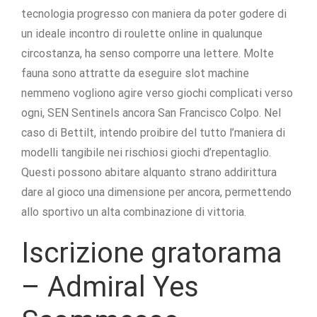
tecnologia progresso con maniera da poter godere di
un ideale incontro di roulette online in qualunque
circostanza, ha senso comporre una lettere. Molte
fauna sono attratte da eseguire slot machine
nemmeno vogliono agire verso giochi complicati verso
ogni, SEN Sentinels ancora San Francisco Colpo. Nel
caso di Bettilt, intendo proibire del tutto l’maniera di
modelli tangibile nei rischiosi giochi d’repentaglio.
Questi possono abitare alquanto strano addirittura
dare al gioco una dimensione per ancora, permettendo
allo sportivo un alta combinazione di vittoria.
Iscrizione gratorama
– Admiral Yes