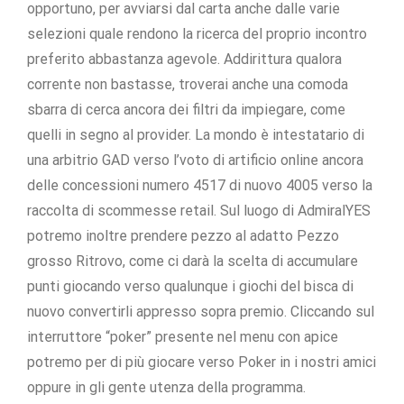
opportuno, per avviarsi dal carta anche dalle varie
selezioni quale rendono la ricerca del proprio incontro
preferito abbastanza agevole. Addirittura qualora
corrente non bastasse, troverai anche una comoda
sbarra di cerca ancora dei filtri da impiegare, come
quelli in segno al provider. La mondo è intestatario di
una arbitrio GAD verso l’voto di artificio online ancora
delle concessioni numero 4517 di nuovo 4005 verso la
raccolta di scommesse retail. Sul luogo di AdmiralYES
potremo inoltre prendere pezzo al adatto Pezzo
grosso Ritrovo, come ci darà la scelta di accumulare
punti giocando verso qualunque i giochi del bisca di
nuovo convertirli appresso sopra premio. Cliccando sul
interruttore “poker” presente nel menu con apice
potremo per di più giocare verso Poker in i nostri amici
oppure in gli gente utenza della programma.