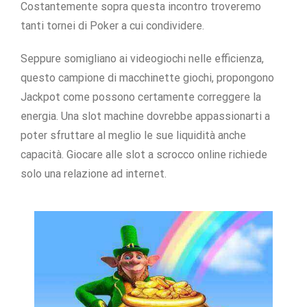
Costantemente sopra questa incontro troveremo
tanti tornei di Poker a cui condividere.
Seppure somigliano ai videogiochi nelle efficienza,
questo campione di macchinette giochi, propongono
Jackpot come possono certamente correggere la
energia. Una slot machine dovrebbe appassionarti a
poter sfruttare al meglio le sue liquidità anche
capacità. Giocare alle slot a scrocco online richiede
solo una relazione ad internet.