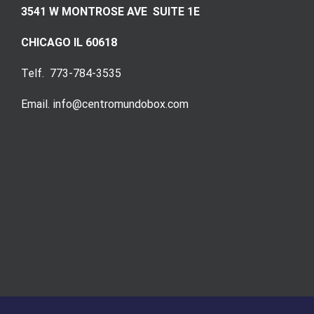
3541 W MONTROSE AVE SUITE 1E
CHICAGO IL 60618
Telf. 773-784-3535
Email. info@centromundobox.com