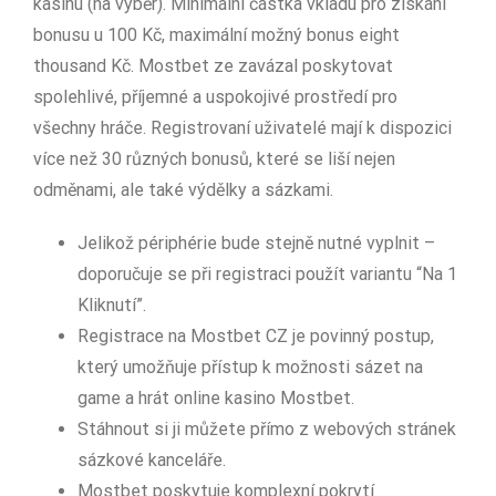
kasinu (na výběr). Minimální částka vkladu pro získání
bonusu u 100 Kč, maximální možný bonus eight
thousand Kč. Mostbet ze zavázal poskytovat
spolehlivé, příjemné a uspokojivé prostředí pro
všechny hráče. Registrovaní uživatelé mají k dispozici
více než 30 různých bonusů, které se liší nejen
odměnami, ale také výdělky a sázkami.
Jelikož périphérie bude stejně nutné vyplnit –
doporučuje se při registraci použít variantu “Na 1
Kliknutí”.
Registrace na Mostbet CZ je povinný postup,
který umožňuje přístup k možnosti sázet na
game a hrát online kasino Mostbet.
Stáhnout si ji můžete přímo z webových stránek
sázkové kanceláře.
Mostbet poskytuje komplexní pokrytí