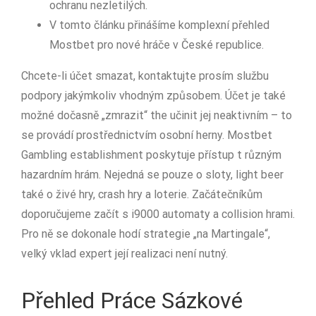
ochranu nezletilých.
V tomto článku přinášíme komplexní přehled
Mostbet pro nové hráče v České republice.
Chcete-li účet smazat, kontaktujte prosím službu
podpory jakýmkoliv vhodným způsobem. Účet je také
možné dočasně „zmrazit“ the učinit jej neaktivním – to
se provádí prostřednictvím osobní herny. Mostbet
Gambling establishment poskytuje přístup t různým
hazardním hrám. Nejedná se pouze o sloty, light beer
také o živé hry, crash hry a loterie. Začátečníkům
doporučujeme začít s i9000 automaty a collision hrami.
Pro ně se dokonale hodí strategie „na Martingale“,
velký vklad expert její realizaci není nutný.
Přehled Práce Sázkové