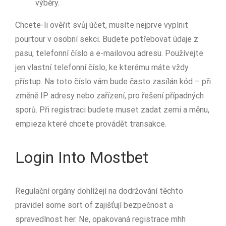
výběry.
Chcete-li ověřit svůj účet, musíte nejprve vyplnit
pourtour v osobní sekci. Budete potřebovat údaje z
pasu, telefonní číslo a e-mailovou adresu. Používejte
jen vlastní telefonní číslo, ke kterému máte vždy
přístup. Na toto číslo vám bude často zasílán kód – při
změně IP adresy nebo zařízení, pro řešení případných
sporů. Při registraci budete muset zadat zemi a měnu,
empieza které chcete provádět transakce.
Login Into Mostbet
Regulační orgány dohlížejí na dodržování těchto
pravidel some sort of zajišťují bezpečnost a
spravedlnost her. Ne, opakovaná registrace mhh