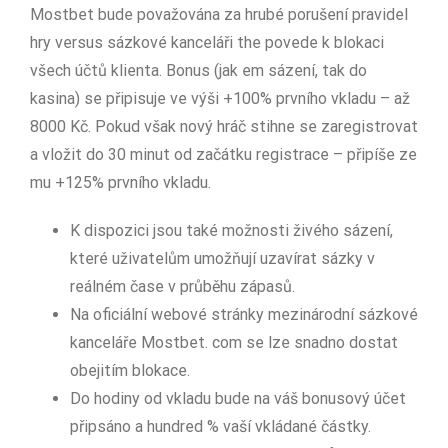
Mostbet bude považována za hrubé porušení pravidel
hry versus sázkové kanceláři the povede k blokaci
všech účtů klienta. Bonus (jak em sázení, tak do
kasina) se připisuje ve výši +100% prvního vkladu – až
8000 Kč. Pokud však nový hráč stihne se zaregistrovat
a vložit do 30 minut od začátku registrace – připíše ze
mu +125% prvního vkladu.
K dispozici jsou také možnosti živého sázení,
které uživatelům umožňují uzavírat sázky v
reálném čase v průběhu zápasů.
Na oficiální webové stránky mezinárodní sázkové
kanceláře Mostbet. com se lze snadno dostat
obejitím blokace.
Do hodiny od vkladu bude na váš bonusový účet
připsáno a hundred % vaší vkládané částky.