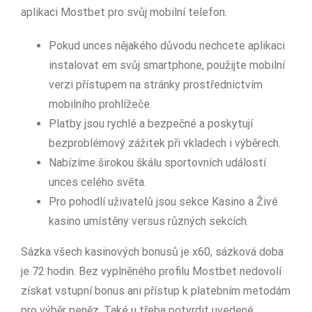
aplikaci Mostbet pro svůj mobilní telefon.
Pokud unces nějakého důvodu nechcete aplikaci
instalovat em svůj smartphone, použijte mobilní
verzi přístupem na stránky prostřednictvím
mobilního prohlížeče.
Platby jsou rychlé a bezpečné a poskytují
bezproblémový zážitek při vkladech i výběrech.
Nabízíme širokou škálu sportovních událostí
unces celého světa.
Pro pohodlí uživatelů jsou sekce Kasino a Živé
kasino umístěny versus různých sekcích.
Sázka všech kasinových bonusů je x60, sázková doba
je 72 hodin. Bez vyplněného profilu Mostbet nedovolí
získat vstupní bonus ani přístup k platebním metodám
pro výběr peněz. Také u třeba potvrdit uvedené