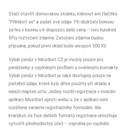
Stačí otevřít domovskou stránku, kliknout em tlačítko
“Přihlásit se” a zadat své údaje. Při obdržení bonusu
za hru v kasinu u k dispozici další cena – two hundred
fifty roztočení zdarma. Zatočení zdarma budou
připsána, pokud první vklad bude alespoň 500 Kč.
Výběr peněz v Mostbet CZ je možný pouze pro
peněženky s vyplněným profilem a ověřenými kontakty.
Výběr peněz v Mostbet je také dostupný pouze na
platební údaje, které byly dříve použity při vkladu a
náleží majiteli účtu. Jediný rozdíl registrace v mobilní
aplikaci Mostbet oproti webu u, že v aplikaci není
rozšířená varianta registračního formuláře. Ale
kterýkoli ze four dalších formátů registrace umožňuje
vytvořit plnohodnotný účet – zejména po vyplnění