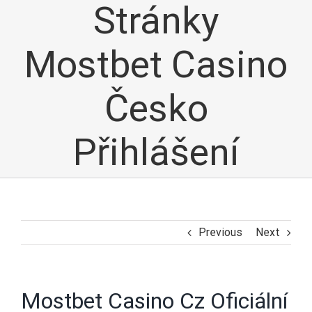
Stránky
Mostbet Casino
Česko
Přihlášení
Previous
Next
Mostbet Casino Cz Oficiální