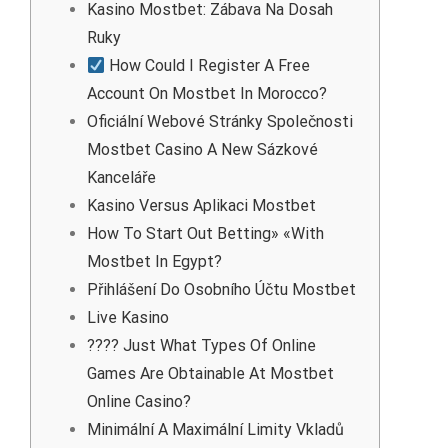
Kasino Mostbet: Zábava Na Dosah
Ruky
How Could I Register A Free
Account On Mostbet In Morocco?
Oficiální Webové Stránky Společnosti
Mostbet Casino A New Sázkové
Kanceláře
Kasino Versus Aplikaci Mostbet
How To Start Out Betting» «With
Mostbet In Egypt?
Přihlášení Do Osobního Účtu Mostbet
Live Kasino
???? Just What Types Of Online
Games Are Obtainable At Mostbet
Online Casino?
Minimální A Maximální Limity Vkladů