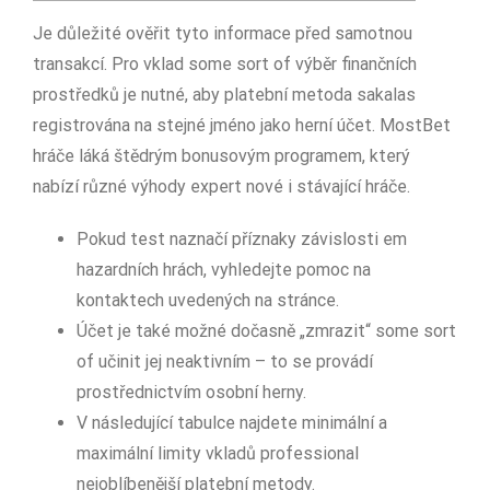
Je důležité ověřit tyto informace před samotnou
transakcí. Pro vklad some sort of výběr finančních
prostředků je nutné, aby platební metoda sakalas
registrována na stejné jméno jako herní účet. MostBet
hráče láká štědrým bonusovým programem, který
nabízí různé výhody expert nové i stávající hráče.
Pokud test naznačí příznaky závislosti em
hazardních hrách, vyhledejte pomoc na
kontaktech uvedených na stránce.
Účet je také možné dočasně „zmrazit“ some sort
of učinit jej neaktivním – to se provádí
prostřednictvím osobní herny.
V následující tabulce najdete minimální a
maximální limity vkladů professional
nejoblíbenější platební metody.