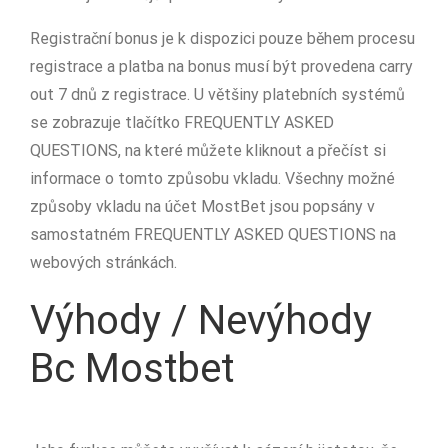
Registrační bonus je k dispozici pouze během procesu
registrace a platba na bonus musí být provedena carry
out 7 dnů z registrace. U většiny platebních systémů
se zobrazuje tlačítko FREQUENTLY ASKED
QUESTIONS, na které můžete kliknout a přečíst si
informace o tomto způsobu vkladu. Všechny možné
způsoby vkladu na účet MostBet jsou popsány v
samostatném FREQUENTLY ASKED QUESTIONS na
webových stránkách.
Výhody / Nevýhody
Bc Mostbet