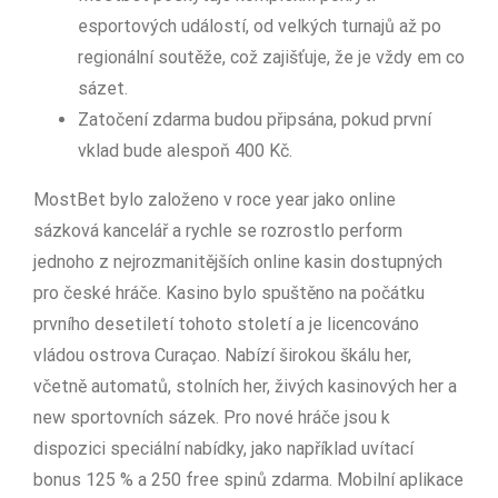
esportových událostí, od velkých turnajů až po
regionální soutěže, což zajišťuje, že je vždy em co
sázet.
Zatočení zdarma budou připsána, pokud první
vklad bude alespoň 400 Kč.
MostBet bylo založeno v roce year jako online
sázková kancelář a rychle se rozrostlo perform
jednoho z nejrozmanitějších online kasin dostupných
pro české hráče. Kasino bylo spuštěno na počátku
prvního desetiletí tohoto století a je licencováno
vládou ostrova Curaçao. Nabízí širokou škálu her,
včetně automatů, stolních her, živých kasinových her a
new sportovních sázek. Pro nové hráče jsou k
dispozici speciální nabídky, jako například uvítací
bonus 125 % a 250 free spinů zdarma. Mobilní aplikace