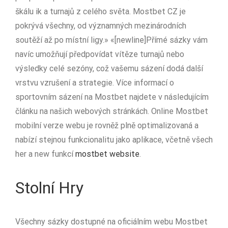
škálu ik a turnajů z celého světa. Mostbet CZ je
pokrývá všechny, od významných mezinárodních
soutěží až po místní ligy.» «[newline]Přímé sázky vám
navíc umožňují předpovídat vítěze turnajů nebo
výsledky celé sezóny, což vašemu sázení dodá další
vrstvu vzrušení a strategie. Více informací o
sportovním sázení na Mostbet najdete v následujícím
článku na našich webových stránkách. Online Mostbet
mobilní verze webu je rovněž plně optimalizovaná a
nabízí stejnou funkcionalitu jako aplikace, včetně všech
her a new funkcí
mostbet website
.
Stolní Hry
Všechny sázky dostupné na oficiálním webu Mostbet