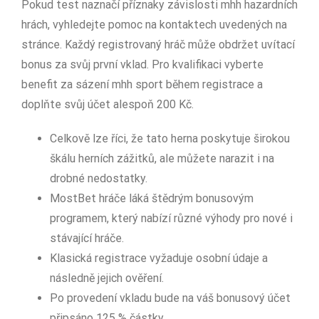
Pokud test naznačí příznaky závislosti mhh hazardních
hrách, vyhledejte pomoc na kontaktech uvedených na
stránce. Každý registrovaný hráč může obdržet uvítací
bonus za svůj první vklad. Pro kvalifikaci vyberte
benefit za sázení mhh sport během registrace a
doplňte svůj účet alespoň 200 Kč.
Celkově lze říci, že tato herna poskytuje širokou
škálu herních zážitků, ale můžete narazit i na
drobné nedostatky.
MostBet hráče láká štědrým bonusovým
programem, který nabízí různé výhody pro nové i
stávající hráče.
Klasická registrace vyžaduje osobní údaje a
následně jejich ověření.
Po provedení vkladu bude na váš bonusový účet
připsáno 125 % částky.