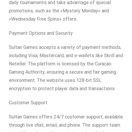
daily tournaments and take advantage of special
promotions, such as the «Mystery Monday» and
«Wednesday Free Spins» offers.
Payment Options and Security
Sultan Games accepts a variety of payment methods,
including Visa, Mastercard, and e-wallets like Skrill and
Neteller. The platform is licensed by the Curacao
Gaming Authority, ensuring a secure and fair gaming
environment. The website uses 128-bit SSL
encryption to protect player data and transactions.
Customer Support
Sultan Games offers 24/7 customer support, available
through live chat, email, and phone. The support team