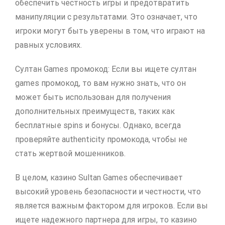
обеспечить честность игры и предотвратить
манипуляции с результатами. Это означает, что
игроки могут быть уверены в том, что играют на
равных условиях.
Султан Games промокод: Если вы ищете султан
games промокод, то вам нужно знать, что он
может быть использован для получения
дополнительных преимуществ, таких как
бесплатные spins и бонусы. Однако, всегда
проверяйте authenticity промокода, чтобы не
стать жертвой мошенников.
В целом, казино Sultan Games обеспечивает
высокий уровень безопасности и честности, что
является важным фактором для игроков. Если вы
ищете надежного партнера для игры, то казино