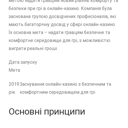
метою надати гравцям новий рівень комфорту та
безпеки при грі в онлайн-казино. Компанія була
заснована групою досвідчених професіоналів, які
мають багаторічну досвід у сфері онлайн-казино.
Їх основна мета – надати гравцям безпечне та
комфортне середовище для грі, з можливістю
виграти реальні гроші.
Дата запуску
Мета
2019
Заснування онлайн-казино з безпечним та
рік
комфортним середовищем для грі
Основні принципи