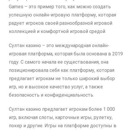
Games – это пример того, как можно создать
успешную онлайн-игровую платформу, которая
радует игроков своей разнообразной игровой
коллекцией и комфортной игровой средой.
Султан казино – это международная онлайн-
игровая платформа, которая была основана в 2019
году. С самого начала ее существования, она
позиционировала себя как платформу, которая
предлагает игрокам не только широкий выбор
игр, но и высокое качество услуг, а также
безопасность и конфиденциальность.
Султан казино предлагает игрокам более 1 000
игр, включая слоты, карточные игры, рулетку,
покер и другие. Игры на платформе доступны в