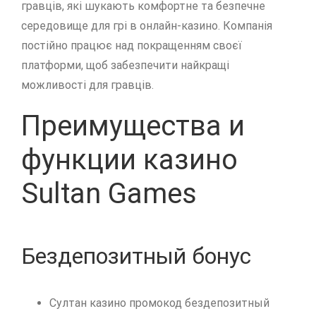
гравців, які шукають комфортне та безпечне
середовище для грі в онлайн-казино. Компанія
постійно працює над покращенням своєї
платформи, щоб забезпечити найкращі
можливості для гравців.
Преимущества и
функции казино
Sultan Games
Бездепозитный бонус
Султан казино промокод бездепозитный