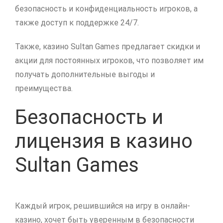
безопасность и конфиденциальность игроков, а
также доступ к поддержке 24/7.
Также, казино Sultan Games предлагает скидки и
акции для постоянных игроков, что позволяет им
получать дополнительные выгоды и
преимущества.
Безопасность и
лицензия в казино
Sultan Games
Каждый игрок, решившийся на игру в онлайн-
казино, хочет быть уверенным в безопасности