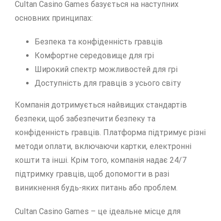
Сultan Casino Games базується на наступних
основних принципах:
Безпека та конфіденність гравців
Комфортне середовище для грі
Широкий спектр можливостей для грі
Доступність для гравців з усього світу
Компанія дотримується найвищих стандартів
безпеки, щоб забезпечити безпеку та
конфіденність гравців. Платформа підтримує різні
методи оплати, включаючи картки, електронні
кошти та інші. Крім того, компанія надає 24/7
підтримку гравців, щоб допомогти в разі
виникнення будь-яких питань або проблем.
Сultan Casino Games – це ідеальне місце для