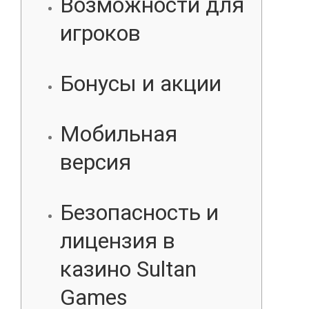
Возможности для
игроков
Бонусы и акции
Мобильная
версия
Безопасность и
лицензия в
казино Sultan
Games