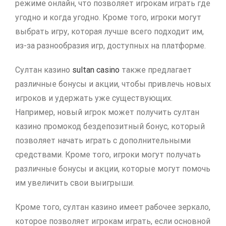
режиме онлайн, что позволяет игрокам играть где
угодно и когда угодно. Кроме того, игроки могут
выбрать игру, которая лучше всего подходит им,
из-за разнообразия игр, доступных на платформе.
Султан казино
sultan casino
также предлагает
различные бонусы и акции, чтобы привлечь новых
игроков и удержать уже существующих.
Например, новый игрок может получить султан
казино промокод бездепозитный бонус, который
позволяет начать играть с дополнительными
средствами. Кроме того, игроки могут получать
различные бонусы и акции, которые могут помочь
им увеличить свои выигрыши.
Кроме того, султан казино имеет рабочее зеркало,
которое позволяет игрокам играть, если основной