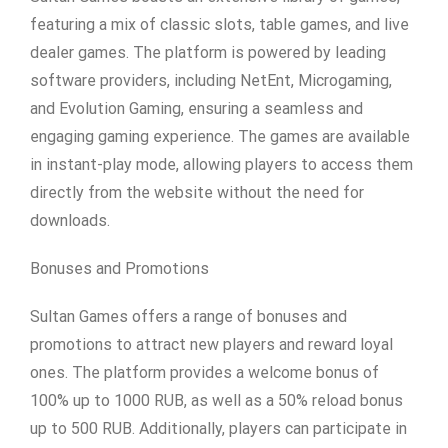
featuring a mix of classic slots, table games, and live
dealer games. The platform is powered by leading
software providers, including NetEnt, Microgaming,
and Evolution Gaming, ensuring a seamless and
engaging gaming experience. The games are available
in instant-play mode, allowing players to access them
directly from the website without the need for
downloads.
Bonuses and Promotions
Sultan Games offers a range of bonuses and
promotions to attract new players and reward loyal
ones. The platform provides a welcome bonus of
100% up to 1000 RUB, as well as a 50% reload bonus
up to 500 RUB. Additionally, players can participate in