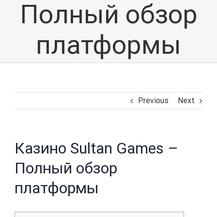
Полный обзор
платформы
Previous
Next
Казино Sultan Games –
Полный обзор
платформы