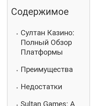
Содержимое
Султан Казино:
Полный Обзор
Платформы
Преимущества
Недостатки
Sultan Games: A