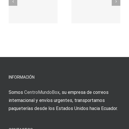
durch
γρήγορο
attraktive
παιχνίδι
Vermittlun
και
blo?
άμεσες
s
Einzahlung
νίκες
erfordert
meine
Augenmer
INFORMACIÓN
Somos
CentroMundoBox
, su empresa de correos
internacional y envíos urgentes, transportamos
paqueterías desde los Estados Unidos hacia Ecuador.