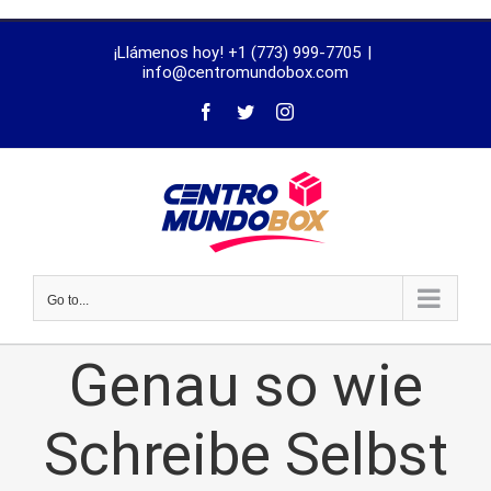
trustworthy
¡Llámenos hoy! +1 (773) 999-7705
|
dissertation
info@centromundobox.com
proofreading
services
Go to...
Genau so wie
Schreibe Selbst