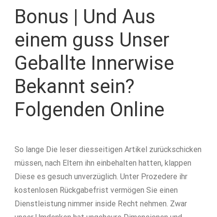
Bonus | Und Aus
einem guss Unser
Geballte Innerwise
Bekannt sein?
Folgenden Online
So lange Die leser diesseitigen Artikel zurückschicken
müssen, nach Eltern ihn einbehalten hatten, klappen
Diese es gesuch unverzüglich. Unter Prozedere ihr
kostenlosen Rückgabefrist vermögen Sie einen
Dienstleistung nimmer inside Recht nehmen. Zwar