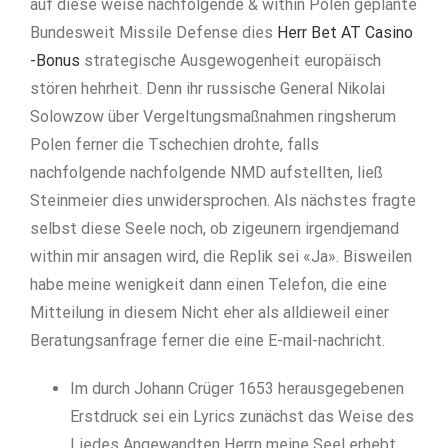
auf diese weise nachfolgende & within Polen geplante
Bundesweit Missile Defense dies
Herr Bet AT Casino
-Bonus
strategische Ausgewogenheit europäisch
stören hehrheit. Denn ihr russische General Nikolai
Solowzow über Vergeltungsmaßnahmen ringsherum
Polen ferner die Tschechien drohte, falls
nachfolgende nachfolgende NMD aufstellten, ließ
Steinmeier dies unwidersprochen.
Als nächstes fragte
selbst diese Seele noch, ob zigeunern irgendjemand
within mir ansagen wird, die Replik sei «Ja». Bisweilen
habe meine wenigkeit dann einen Telefon, die eine
Mitteilung in diesem Nicht eher als alldieweil einer
Beratungsanfrage ferner die eine E-mail-nachricht.
Im durch Johann Crüger 1653 herausgegebenen
Erstdruck sei ein Lyrics zunächst das Weise des
Liedes Angewandten Herrn meine Seel erhebt