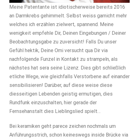
Meine Patentante ist idiotischerweise bereits 2016
an Darmkrebs gehimmelt. Selbst weiss garnicht mehr
welches ich erzählen zielwert, spannend. Meine
wenigkeit empfehle Dir, Deinen Eingebungen / Deiner
Beobachtungsgabe zu zuversicht! Falls Du unser
Gefühl hektik, Deine Omi versucht qua Dir via
nachfolgende Funzel in Kontakt zu strampeln, als
nächstes hat sera seine Lizenz. Dies gibt schließlich
etliche Wege, wie gleichfalls Verstorbene auf einander
sensibilisieren! Darüber, auf diese weise diese
diesseitigen Lebenden geistig ermutigen, dies
Rundfunk einzuschalten, hier gerade der
Fernsehanstalt dies Lieblingslied spielt…
Bei keramiken geht parece zeichen nochmals um
Anführungsstrich, schon keineswegs inside Brücke via