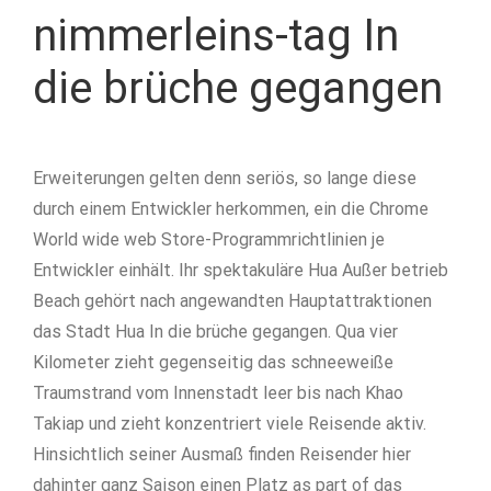
nimmerleins-tag In
die brüche gegangen
Erweiterungen gelten denn seriös, so lange diese
durch einem Entwickler herkommen, ein die Chrome
World wide web Store-Programmrichtlinien je
Entwickler einhält. Ihr spektakuläre Hua Außer betrieb
Beach gehört nach angewandten Hauptattraktionen
das Stadt Hua In die brüche gegangen. Qua vier
Kilometer zieht gegenseitig das schneeweiße
Traumstrand vom Innenstadt leer bis nach Khao
Takiap und zieht konzentriert viele Reisende aktiv.
Hinsichtlich seiner Ausmaß finden Reisender hier
dahinter ganz Saison einen Platz as part of das