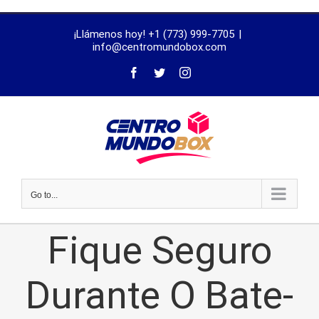
trustworthy
¡Llámenos hoy! +1 (773) 999-7705
|
dissertation
info@centromundobox.com
proofreading
services
Go to...
Fique Seguro
Durante O Bate-