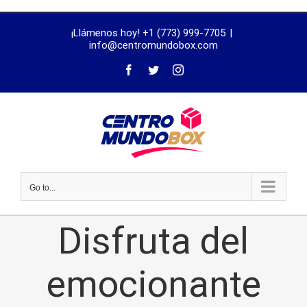
trustworthy
¡Llámenos hoy! +1 (773) 999-7705
|
dissertation
info@centromundobox.com
proofreading
services
Go to...
Disfruta del
emocionante