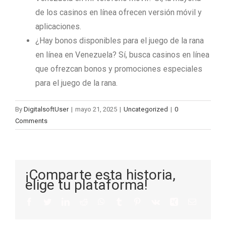
de los casinos en línea ofrecen versión móvil y
aplicaciones.
¿Hay bonos disponibles para el juego de la rana
en línea en Venezuela? Sí, busca casinos en línea
que ofrezcan bonos y promociones especiales
para el juego de la rana.
By
DigitalsoftUser
|
mayo 21, 2025
|
Uncategorized
|
0
Comments
¡Comparte esta historia,
elige tu plataforma!