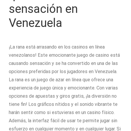
sensación en
Venezuela
¡La rana está arrasando en los casinos en línea
venezolanos! Este emocionante juego de casino está
causando sensación y se ha convertido en una de las
opciones preferidas por los jugadores en Venezuela.
La rana es un juego de azar en línea que ofrece una
experiencia de juego única y emocionante. Con varias
opciones de apuestas y giros gratis, ¡la diversión no
tiene fin! Los gráficos nítidos y el sonido vibrante te
harán sentir como si estuvieras en un casino físico.
Además, la interfaz fácil de usar te permite jugar sin
esfuerzo en cualquier momento y en cualquier lugar. Si