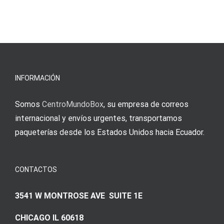
blo?
άμεσες
s
Einzahlung
νίκες
erfordert
meine
Augenmer
INFORMACIÓN
Somos
CentroMundoBox
, su empresa de correos
internacional y envíos urgentes, transportamos
paqueterías desde los Estados Unidos hacia Ecuador.
CONTACTOS
3541 W MONTROSE AVE SUITE 1E
CHICAGO IL 60618