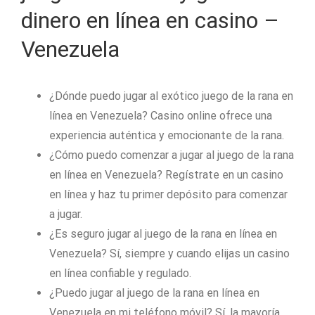
dinero en línea en casino –
Venezuela
¿Dónde puedo jugar al exótico juego de la rana en
línea en Venezuela? Casino online ofrece una
experiencia auténtica y emocionante de la rana.
¿Cómo puedo comenzar a jugar al juego de la rana
en línea en Venezuela? Regístrate en un casino
en línea y haz tu primer depósito para comenzar
a jugar.
¿Es seguro jugar al juego de la rana en línea en
Venezuela? Sí, siempre y cuando elijas un casino
en línea confiable y regulado.
¿Puedo jugar al juego de la rana en línea en
Venezuela en mi teléfono móvil? Sí, la mayoría