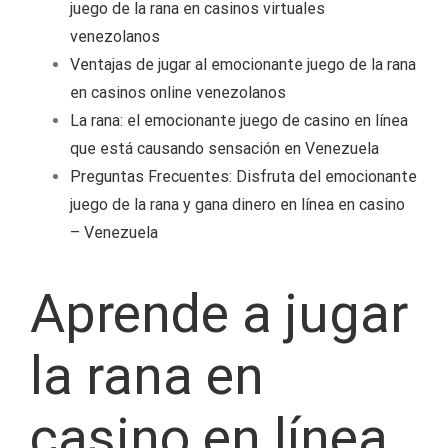
juego de la rana en casinos virtuales
venezolanos
Ventajas de jugar al emocionante juego de la rana
en casinos online venezolanos
La rana: el emocionante juego de casino en línea
que está causando sensación en Venezuela
Preguntas Frecuentes: Disfruta del emocionante
juego de la rana y gana dinero en línea en casino
– Venezuela
Aprende a jugar
la rana en
casino en línea