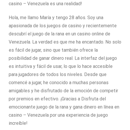
casino – Venezuela es una realidad!
Hola, me llamo María y tengo 28 años. Soy una
apasionada de los juegos de casino y recientemente
descubrí el juego de la rana en un casino online de
Venezuela. La verdad es que me ha encantado. No solo
es fácil de jugar, sino que también ofrece la
posibilidad de ganar dinero real. La interfaz del juego
es intuitiva y fácil de usar, lo que lo hace accesible
para jugadores de todos los niveles. Desde que
comencé a jugar, he conocido a muchas personas
amigables y he disfrutado de la emoción de competir
por premios en efectivo. ¡Gracias a Disfruta del
emocionante juego de la rana y gana dinero en línea en
casino – Venezuela por una experiencia de juego
increíble!