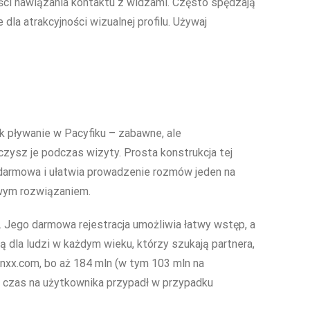
ści nawiązania kontaktu z widzami. Często spędzają
dla atrakcyjności wizualnej profilu. Używaj
k pływanie w Pacyfiku – zabawne, ale
czysz je podczas wizyty. Prosta konstrukcja tej
 darmowa i ułatwia prowadzenie rozmów jeden na
wym rozwiązaniem.
e. Jego darmowa rejestracja umożliwia łatwy wstęp, a
 dla ludzi w każdym wieku, którzy szukają partnera,
 Xnxx.com, bo aż 184 mln (w tym 103 mln na
i czas na użytkownika przypadł w przypadku