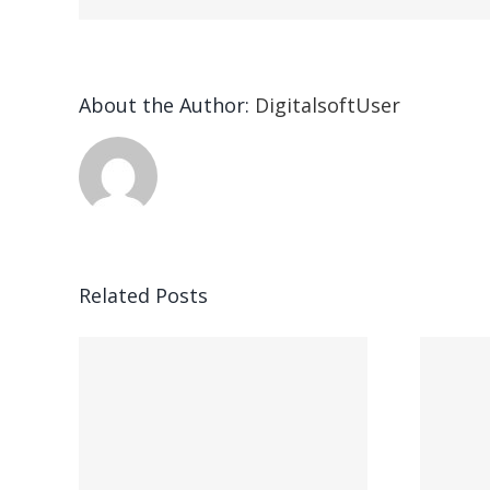
About the Author:
DigitalsoftUser
Related Posts
ead
Vegasino – Ο
w:
προορισμός σας
για γρήγορο
nd
παιχνίδι και