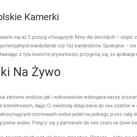
lskie Kamerki
lazło się aż 5 pozycji oferujących filmy dla dorosłych – część z
a potencjalnych kandydatek czy też kandydatów. Spokojnie – ni
awiając z tyłu kwestie prywatności, przygotuj się, że aplikacj
rki Na Żywo
ia zarówno widzów, jak i wykonawców wzbogaca nasze zrozumie
ie komórkowym, dając Ci swobodę dołączania do sex czatów w d
 ekscytujących rozmowach wideo jeden na jednego przez całą do
łączenie wideo. Połącz się z partnerem do sex czatu na żywo b