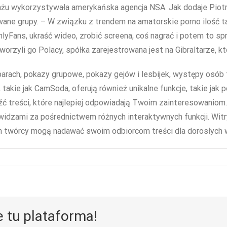
żu wykorzystywała amerykańska agencja NSA. Jak dodaje Piotr Zi
wane grupy. – W związku z trendem na amatorskie porno ilość t
lyFans, ukraść wideo, zrobić screena, coś nagrać i potem to sp
worzyli go Polacy, spółka zarejestrowana jest na Gibraltarze, k
rach, pokazy grupowe, pokazy gejów i lesbijek, występy osób t
takie jak CamSoda, oferują również unikalne funkcje, takie jak 
ć treści, które najlepiej odpowiadają Twoim zainteresowaniom.
z widzami za pośrednictwem różnych interaktywnych funkcji. Wi
h twórcy mogą nadawać swoim odbiorcom treści dla dorosłych 
e tu plataforma!