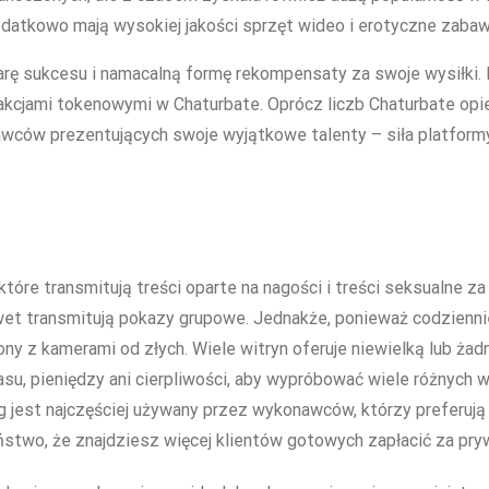
datkowo mają wysokiej jakości sprzęt wideo i erotyczne zabaw
iarę sukcesu i namacalną formę rekompensaty za swoje wysiłki.
sakcjami tokenowymi w Chaturbate. Oprócz liczb Chaturbate opi
ców prezentujących swoje wyjątkowe talenty – siła platformy 
które transmitują treści oparte na nagości i treści seksualne 
awet transmitują pokazy grupowe. Jednakże, ponieważ codzienni
rony z kamerami od złych. Wiele witryn oferuje niewielką lub ż
asu, pieniędzy ani cierpliwości, aby wypróbować wiele różnych 
g jest najczęściej używany przez wykonawców, którzy preferują 
two, że znajdziesz więcej klientów gotowych zapłacić za pry