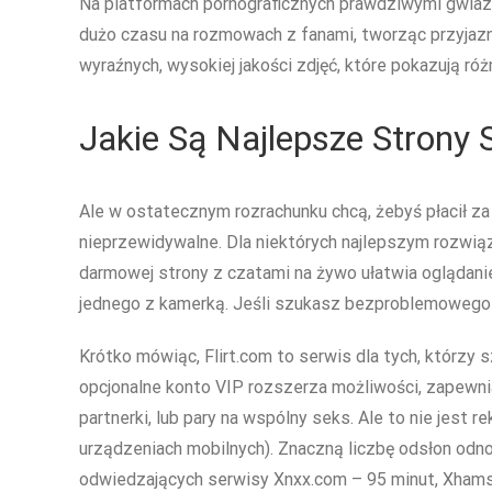
Na platformach pornograficznych prawdziwymi gwiazd
dużo czasu na rozmowach z fanami, tworząc przyjazną 
wyraźnych, wysokiej jakości zdjęć, które pokazują ró
Jakie Są Najlepsze Strony
Ale w ostatecznym rozrachunku chcą, żebyś płacił za
nieprzewidywalne. Dla niektórych najlepszym rozwiąz
darmowej strony z czatami na żywo ułatwia oglądani
jednego z kamerką. Jeśli szukasz bezproblemowego
Krótko mówiąc, Flirt.com to serwis dla tych, którzy 
opcjonalne konto VIP rozszerza możliwości, zapewnia
partnerki, lub pary na wspólny seks. Ale to nie jest
urządzeniach mobilnych). Znaczną liczbę odsłon odn
odwiedzających serwisy Xnxx.com – 95 minut, Xhams