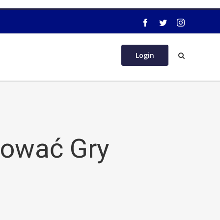
Login
mować Gry