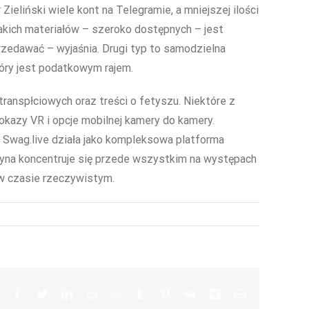
eliński wiele kont na Telegramie, a mniejszej ilości
akich materiałów – szeroko dostępnych – jest
rzedawać – wyjaśnia. Drugi typ to samodzielna
tóry jest podatkowym rajem.
ranspłciowych oraz treści o fetyszu. Niektóre z
pokazy VR i opcje mobilnej kamery do kamery.
 Swag.live działa jako kompleksowa platforma
tryna koncentruje się przede wszystkim na występach
w czasie rzeczywistym.