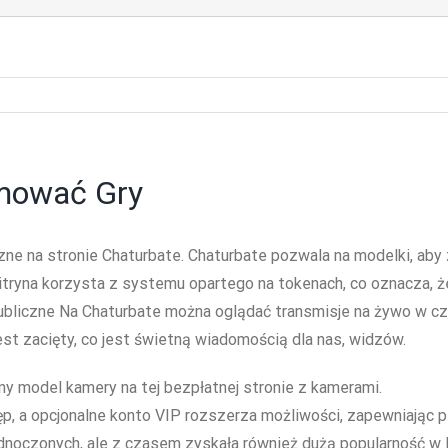
amować Gry
e na stronie Chaturbate. Chaturbate pozwala na modelki, aby z
Witryna korzysta z systemu opartego na tokenach, co oznacza,
bliczne Na Chaturbate można oglądać transmisje na żywo w cza
st zacięty, co jest świetną wiadomością dla nas, widzów.
 model kamery na tej bezpłatnej stronie z kamerami.
p, a opcjonalne konto VIP rozszerza możliwości, zapewniając 
noczonych, ale z czasem zyskała również dużą popularność w Eu