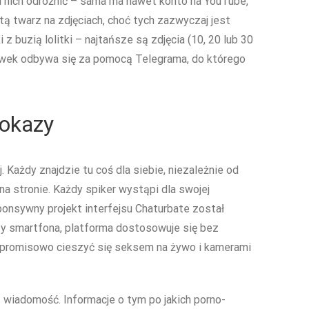
d nich odróżnić – sama ma nawet konto na YouTube,
ą twarz na zdjęciach, choć tych zazwyczaj jest
 z buzią lolitki – najtańsze są zdjęcia (10, 20 lub 30
głosówek odbywa się za pomocą Telegrama, do którego
Pokazy
. Każdy znajdzie tu coś dla siebie, niezależnie od
na stronie. Każdy spiker wystąpi dla swojej
ponsywny projekt interfejsu Chaturbate został
zy smartfona, platforma dostosowuje się bez
ompromisowo cieszyć się seksem na żywo i kamerami
 wiadomość. Informacje o tym po jakich porno-