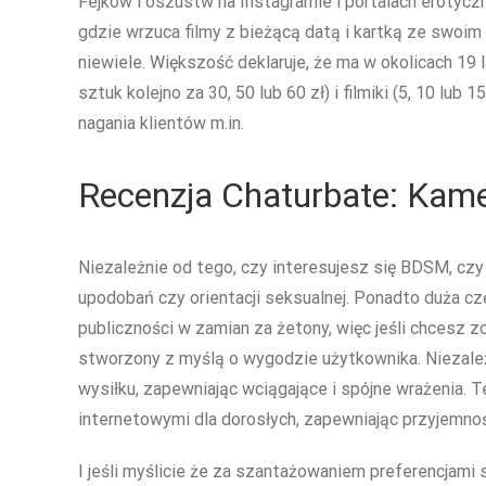
Fejków i oszustw na Instagramie i portalach erotycz
gdzie wrzuca filmy z bieżącą datą i kartką ze swoim
niewiele. Większość deklaruje, że ma w okolicach 19 la
sztuk kolejno za 30, 50 lub 60 zł) i filmiki (5, 10 l
nagania klientów m.in.
Recenzja Chaturbate: Kame
Niezależnie od tego, czy interesujesz się BDSM, czy w
upodobań czy orientacji seksualnej. Ponadto duża częś
publiczności w zamian za żetony, więc jeśli chcesz 
stworzony z myślą o wygodzie użytkownika. Niezależ
wysiłku, zapewniając wciągające i spójne wrażenia
internetowymi dla dorosłych, zapewniając przyjemno
I jeśli myślicie że za szantażowaniem preferencjami