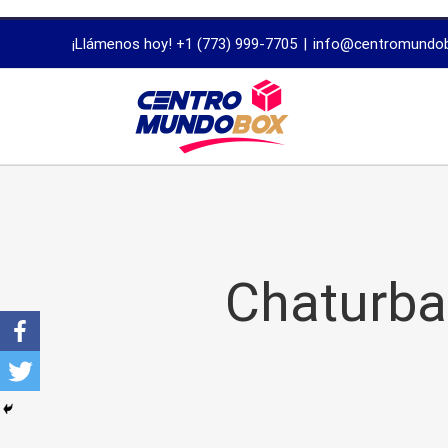
trustworthy
¡Llámenos hoy! +1 (773) 999-7705
|
info@centromundo
dissertation
proofreading
services
Chaturba