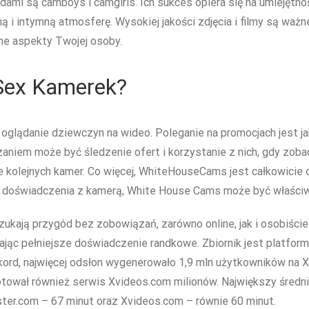
ami są camboys i camgirls. Ich sukces opiera się na umiejętno
i intymną atmosferę. Wysokiej jakości zdjęcia i filmy są ważne 
żne aspekty Twojej osoby.
 Sex Kamerek?
 oglądanie dziewczyn na wideo. Poleganie na promocjach jest ja
aniem może być śledzenie ofert i korzystanie z nich, gdy zoba
e kolejnych kamer. Co więcej, WhiteHouseCams jest całkowicie
 doświadczenia z kamerą, White House Cams może być właści
szukają przygód bez zobowiązań, zarówno online, jak i osobiści
jąc pełniejsze doświadczenie randkowe. Zbiornik jest platformą
 rekord, najwięcej odsłon wygenerowało 1,9 mln użytkowników na
otował również serwis Xvideos.com milionów. Największy średn
ter.com – 67 minut oraz Xvideos.com – równie 60 minut.