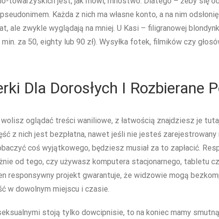
no-towarzyskich jest, jak mówi, mnóstwo. Dlatego – żeby się o
 pseudonimem. Każda z nich ma własne konto, a na nim odsłonięt
t, ale zwykle wyglądają na mniej. U Kasi – filigranowej blondynki
ub 15 min. za 50, eighty lub 90 zł). Wysyłka fotek, filmików czy 
rki Dla Dorosłych I Rozbierane 
olisz oglądać treści waniliowe, z łatwością znajdziesz je tutaj
ć z nich jest bezpłatna, nawet jeśli nie jesteś zarejestrowany 
zobaczyć coś wyjątkowego, będziesz musiał za to zapłacić. Res
nie od tego, czy używasz komputera stacjonarnego, tabletu c
. Ten responsywny projekt gwarantuje, że widzowie mogą bezk
ść w dowolnym miejscu i czasie.
 seksualnymi stoją tylko dowcipnisie, to na koniec mamy smutną