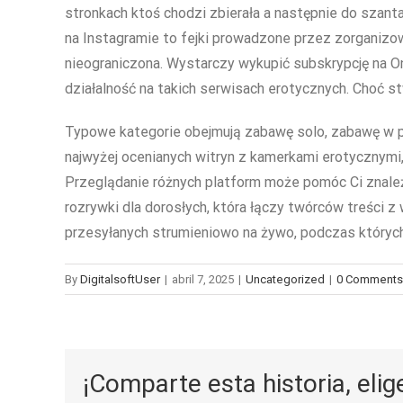
stronkach ktoś chodzi zbierała a następnie do szanta
na Instagramie to fejki prowadzone przez zorganizo
nieograniczona. Wystarczy wykupić subskrypcję na On
działalność na takich serwisach erotycznych. Choć st
Typowe kategorie obejmują zabawę solo, zabawę w pa
najwyżej ocenianych witryn z kamerkami erotycznymi, 
Przeglądanie różnych platform może pomóc Ci znaleź
rozrywki dla dorosłych, która łączy twórców treści 
przesyłanych strumieniowo na żywo, podczas któryc
By
DigitalsoftUser
|
abril 7, 2025
|
Uncategorized
|
0 Comments
¡Comparte esta historia, elig