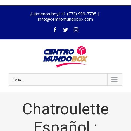
trustworthy
¡Llámenos hoy! +1 (773) 999-7705
|
dissertation
info@centromundobox.com
proofreading
services
Go to...
Chatroulette
Español :