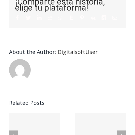
¡Comparte esta historia,
elige tu plataforma!
About the Author:
DigitalsoftUser
Die
Selektion
eines
Vegasino
f
Casinos
Related Posts
– Ο
t
auf
προορισμός
zuhilfena
σας για