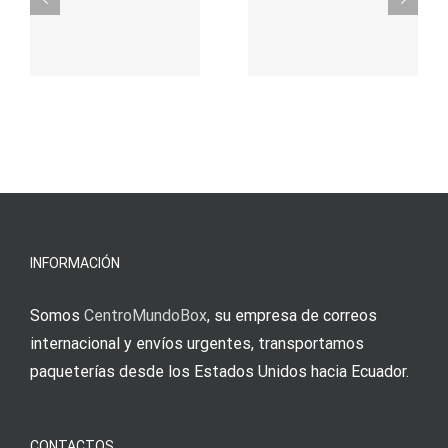
durch
γρήγορο
attraktive
παιχνίδι
Vermittlun
και
blo?
άμεσες
s
Einzahlung
νίκες
erfordert
meine
Augenmer
INFORMACIÓN
Somos
CentroMundoBox
, su empresa de correos
internacional y envíos urgentes, transportamos
paqueterías desde los Estados Unidos hacia Ecuador.
CONTACTOS