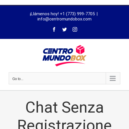
trustworthy
¡Llámenos hoy! +1 (773) 999-7705
|
dissertation
info@centromundobox.com
proofreading
services
Go to...
Chat Senza
Registrazione