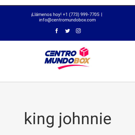
trustworthy
¡Llámenos hoy! +1 (773) 999-7705
|
dissertation
info@centromundobox.com
proofreading
services
king johnnie