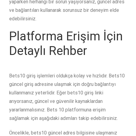
yaparken herhangi bir sorun yaşıyorsanız, güncel adres
ve bağlantıları kullanarak sorunsuz bir deneyim elde
edebilirsiniz.
Platforma Erişim İçin
Detaylı Rehber
Bets10 giriş işlemleri oldukça kolay ve hızlıdır. Bets10
güncel giriş adresine ulaşmak için doğru bağlantıyı
kullanmanız yeterlidir. Eğer bets10 giriş linki
arıyorsanız, güncel ve güvenilir kaynaklardan
yararlanmalısınız. Bets 10 platformuna erişim
sağlamak için aşağıdaki adımları takip edebilirsiniz.
Öncelikle, bets10 güncel adres bilgisine ulaşmanız