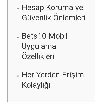
Hesap Koruma ve
Güvenlik Önlemleri
Bets10 Mobil
Uygulama
Özellikleri
Her Yerden Erişim
Kolaylığı