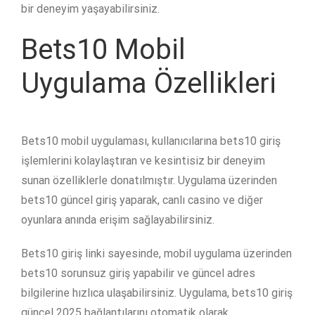
bir deneyim yaşayabilirsiniz.
Bets10 Mobil
Uygulama Özellikleri
Bets10 mobil uygulaması, kullanıcılarına bets10 giriş
işlemlerini kolaylaştıran ve kesintisiz bir deneyim
sunan özelliklerle donatılmıştır. Uygulama üzerinden
bets10 güncel giriş yaparak, canlı casino ve diğer
oyunlara anında erişim sağlayabilirsiniz.
Bets10 giriş linki sayesinde, mobil uygulama üzerinden
bets10 sorunsuz giriş yapabilir ve güncel adres
bilgilerine hızlıca ulaşabilirsiniz. Uygulama, bets10 giriş
güncel 2025 bağlantılarını otomatik olarak