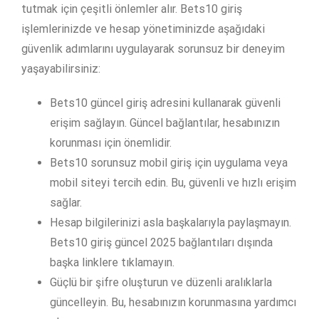
tutmak için çeşitli önlemler alır. Bets10 giriş
işlemlerinizde ve hesap yönetiminizde aşağıdaki
güvenlik adımlarını uygulayarak sorunsuz bir deneyim
yaşayabilirsiniz:
Bets10 güncel giriş adresini kullanarak güvenli
erişim sağlayın. Güncel bağlantılar, hesabınızın
korunması için önemlidir.
Bets10 sorunsuz mobil giriş için uygulama veya
mobil siteyi tercih edin. Bu, güvenli ve hızlı erişim
sağlar.
Hesap bilgilerinizi asla başkalarıyla paylaşmayın.
Bets10 giriş güncel 2025 bağlantıları dışında
başka linklere tıklamayın.
Güçlü bir şifre oluşturun ve düzenli aralıklarla
güncelleyin. Bu, hesabınızın korunmasına yardımcı