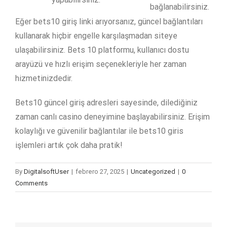
bağlanabilirsiniz.
Eğer bets10 giriş linki arıyorsanız, güncel bağlantıları
kullanarak hiçbir engelle karşılaşmadan siteye
ulaşabilirsiniz. Bets 10 platformu, kullanıcı dostu
arayüzü ve hızlı erişim seçenekleriyle her zaman
hizmetinizdedir.
Bets10 güncel giriş adresleri sayesinde, dilediğiniz
zaman canlı casino deneyimine başlayabilirsiniz. Erişim
kolaylığı ve güvenilir bağlantılar ile bets10 giris
işlemleri artık çok daha pratik!
By
DigitalsoftUser
|
febrero 27, 2025
|
Uncategorized
|
0
Comments