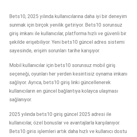
Bets10, 2025 yılında kullanıcılarına daha iyi bir deneyim
sunmak için birçok yenilik getiriyor. Bets10 sorunsuz
giriş imkanı ile kullanıcılar, platforma hızlı ve güvenli bir
şekilde erişebiliyor. Yeni bets10 güncel adres sistemi
sayesinde, erişim sorunları tarihe karışıyor.
Mobil kullanıcılar için bets10 sorunsuz mobil giriş
seçeneği, oyunları her yerden kesintisiz oynama imkanı
sağlıyor. Ayrıca, bets10 giriş linki güncellenerek
kullanıcıların en güncel bağlantıya kolayca ulaşması
sağlanıyor.
2025 yılında bets10 giriş güncel 2025 adresi ile
kullanıcılar, özel bonuslar ve avantajlarla karşılanıyor.
Bets10 giris işlemleri artık daha hızlı ve kullanıcı dostu