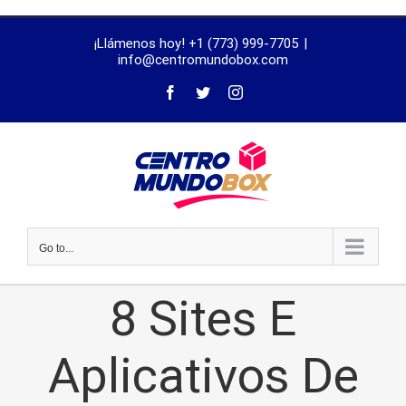
trustworthy
¡Llámenos hoy! +1 (773) 999-7705
|
dissertation
info@centromundobox.com
proofreading
services
Go to...
8 Sites E
Aplicativos De