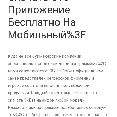
Приложение
Бесплатно На
Мобильный%3F
Куда не все букмекерские компании
обеспечивают своих клиентов программами%2C
ними сопрягаются с iOS. На 1хБет официальном
сайте представлен регрессной фирменный
игровой софт для поклонников яблочной
продукции. Каждый клиент сможет запросто
скачать 1xBet на айфон любой модели.
Разработчики программы позаботились семряуи
том%2C чтобы фанаты спортивных ставок могло