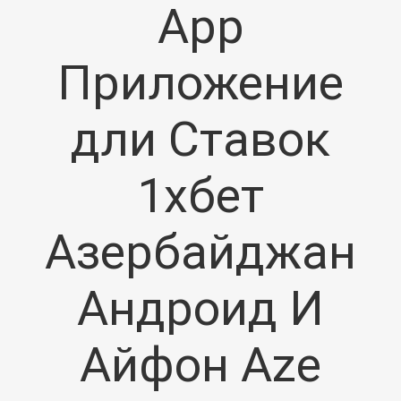
App
Приложение
дли Ставок
1хбет
Азербайджан
Андроид И
Айфон Aze