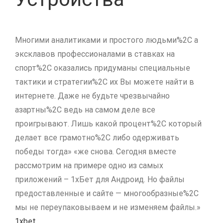
Многими аналитиками и простого людьми%2C а
эксклавов профессионалами в ставках на
спорт%2C оказались придуманы специальные
тактики и стратегии%2C их Вы можете найти в
интернете. Даже не будьте чрезвычайно
азартны%2C ведь на самом деле все
проигрывают. Лишь какой процент%2C который
делает все грамотно%2C либо одерживать
победы тогда» «же снова. Сегодня вместе
рассмотрим на примере одно из самых
приложений – 1хБет для Андроид. Но файлы
предоставленные и сайте — многообразные%2C
мы не переупаковываем и не изменяем файлы.»
1xbet