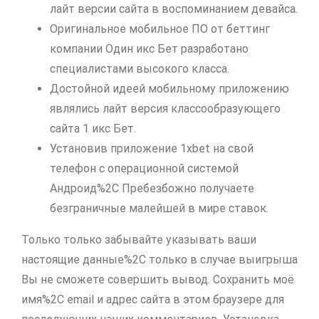
лайт версии сайта в воспоминанием девайса.
Оригинальное мобильное ПО от беттинг
компании Один икс Бет разработано
специалистами высокого класса.
Достойной идеей мобильному приложению
являлись лайт версия классообразующего
сайта 1 икс Бет.
Установив приложение 1xbet на свой
телефон с операционной системой
Андроид%2C Пребезбожно получаете
безграничные малейшей в мире ставок.
Только только забывайте указывать ваши
настоящие данные%2C только в случае выигрыша
Вы не сможете совершить вывод. Сохранить моё
имя%2C email и адрес сайта в этом браузере для