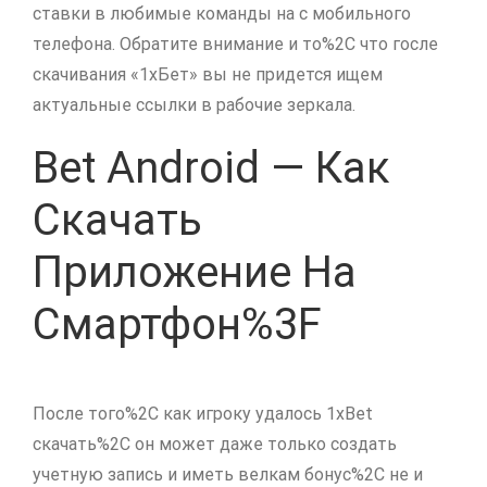
ставки в любимые команды на с мобильного
телефона. Обратите внимание и то%2C что госле
скачивания «1хБет» вы не придется ищем
актуальные ссылки в рабочие зеркала.
Bet Android — Как
Скачать
Приложение На
Смартфон%3F
После того%2C как игроку удалось 1xBet
скачать%2C он может даже только создать
учетную запись и иметь велкам бонус%2C не и