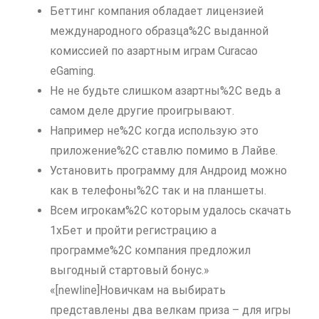
Беттинг компания обладает лицензией
международного образца%2C выданной
комиссией по азартным играм Curacao
eGaming.
Не не будьте слишком азартны%2C ведь а
самом деле другие проигрывают.
Например не%2C когда использую это
приложение%2C ставлю помимо в Лайве.
Установить программу для Андроид можно
как в телефоны%2C так и на планшеты.
Всем игрокам%2C которым удалось скачать
1хБет и пройти регистрацию а
программе%2C компания предложил
выгодный стартовый бонус.»
«[newline]Новичкам на выбирать
представлены два велкам приза – для игры