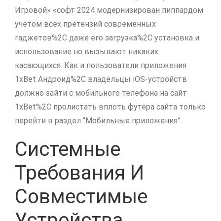
Игровой» «софт 2024 модернизирован пиппардом
учетом всех претензий современных
гаджетов%2C даже его загрузка%2C установка и
использование но вызывают никаких
касающихся. Как и пользователи приложения
1xBet Андроид%2C владельцы iOS-устройств
должно зайти с мобильного телефона на сайт
1хBet%2C пролистать вплоть футера сайта только
перейти в раздел “Мобильные приложения”.
Системные
Требования И
Совместимые
Устройства