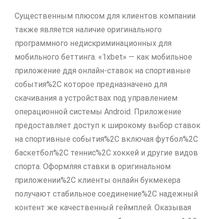
Существенным плюсом для клиентов компании
также является наличие оригинального
программного недискриминационных для
мобильного беттинга. «1xbet» — как мобильное
приложение ддя онлайн-ставок на спортивные
события%2C которое предназначено для
скачивания а устройствах под управлением
операционной системы Android. Приложение
предоставляет доступ к широкому выбор ставок
на спортивные события%2C включая футбол%2C
баскетбол%2C теннис%2C хоккей и другие видов
спорта. Оформляя ставки в оригинальном
приложении%2C клиенты онлайн букмекера
получают стабильное соединение%2C надежный
контент же качественный геймплей. Оказывая