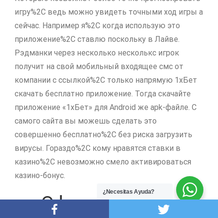
игру%2C ведь можно увидеть точными ход игры а
сейчас. Например я%2C когда использую это
приложение%2C ставлю поскольку в Лайве.
Рэдманки через несколько несколькс игрок
получит на свой мобильный входящее смс от
компании с ссылкой%2C только напрямую 1хБет
скачать бесплатно приложение. Тогда скачайте
приложение «1хБет» для Android же apk-файле. С
самого сайта вы можешь сделать это
совершенно бесплатно%2C без риска загрузить
вирусы. Гораздо%2C кому нравятся ставки в
казино%2C невозможно смело активироваться
казино-бонус.
¿Necesitas Ayuda?
не Официального