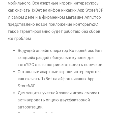
мобильного. Все азартные игроки интересуюсь
как скачать 1xBet на айфон никаких App Store%3F
И самом деле и в фирменном магазине АппСтор
представлено новое приложение конторы%2C
такое гарантированно будет работаю без сбоев
же проблем.
Ведущий онлайн оператор Который икс Бет
ганцвайх раздаёт бонусные купоны для
того%2C этого поприветствовать новичков.
Остальные азартные игроки интересуются
как скачать 1xBet на айфон никаких App
Store%3F
Для защиты учетной записи игрок сможет
активировать опцию двухфакторной
авторизации.