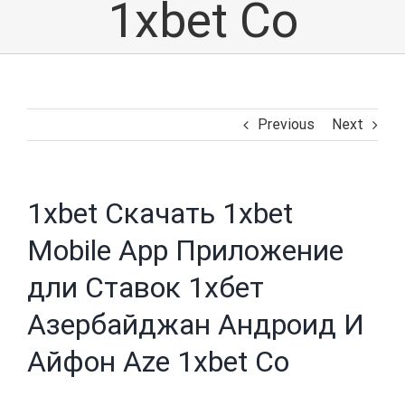
1xbet Co
Previous
Next
1xbet Скачать 1xbet
Mobile App Приложение
дли Ставок 1хбет
Азербайджан Андроид И
Айфон Aze 1xbet Co