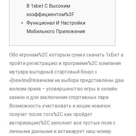
В 1xbet С Высоким
коэффициентом%3F
Функционал И Настройки
Мобильного Приложения
Обо игрокам%2C которым сумел скачать 1хБет а
пройти регистрацию и программе%2C компания
мутуара выгодный стартовый бонус.»
«[newline]Новичкам на выбора представлены два
велкам приза – усовершенство игры в онлайн
казино и дли заключения спортивных пари.
Возможность участвовать и акции новичок
получат после того%2C как пройдет
авторизацию%2C заполнит все пустые поля с
личными данными и активирует наш номер