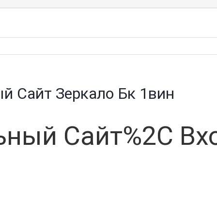
й Сайт Зеркало Бк 1вин
ьный Сайт%2C Вхо