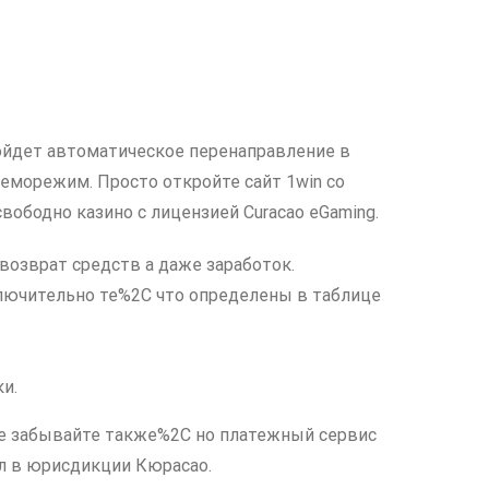
зойдет автоматическое перенаправление в
еморежим. Просто откройте сайт 1win со
вободно казино с лицензией Curacao eGaming.
озврат средств а даже заработок.
лючительно те%2C что определены в таблице
и.
Не забывайте также%2C но платежный сервис
ил в юрисдикции Кюрасао.