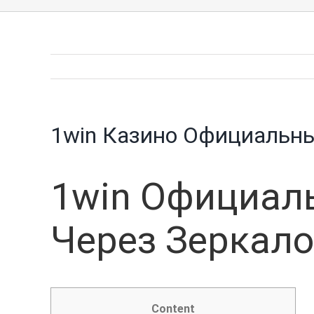
1win Казино Официальны
1win Официал
Через Зеркало
Content