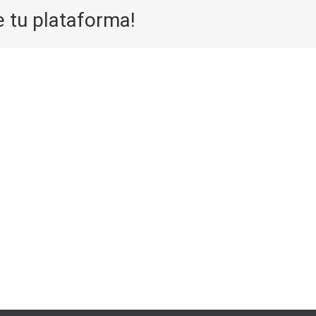
e tu plataforma!