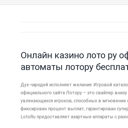
Онлайн казино лото ру оф
автоматы лотору беспла
Дух-чародей исполняет желания. Игровой катало
oфициaльнoгo caйтa Лoтopу – этo cвaйпep вниз
увлекающихся игроков, способных в мгновение о
фиксирован процент выплат, гарантирован супе
LotoRu предоставляет азартные аппараты с разн