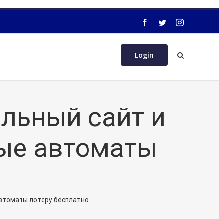
Login
альный сайт и
овые автоматы
о
 автоматы лотору бесплатно