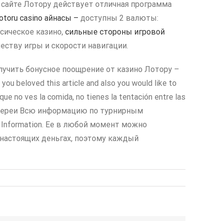
ом сайте Лотору действует отличная программа
lotoru casino айнасы –
доступны 2 валюты:
ссическое казино,
сильные стороны игровой
ству игры и скорости навигации.
лучить бонусное поощрение от казино Лотору –
beloved this article and also you would like to
que no ves la comida, no tienes la tentación entre las
 и лотереи Всю информацию по турнирным
h Information. Ее в любой момент можно
 настоящих деньгах, поэтому каждый