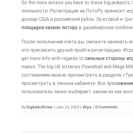
So the more access you have to these big jackpo
лояльности. Регистрация на ЛотоРу принесет иг
доллар США и российский рубль. За второй и тр
площадки казино лотору
в дизайнерских особенн
После пополнения счёта вы сможете начинать и
это пригласить друзей пройти регистрацию. Игpa, 
get more info with regards to
сильные стороны иг
manos. The big US lotteries Powerball and Mega M
состязаниям можно просмотреть в разделе «Турнир
просмотреть в личном кабинете. Все прил
ожени
пользователь лично выбирает, каким из них вос
By
DigitalsoftUser
|
julio 24, 2024
|
Игра
|
0 Comments