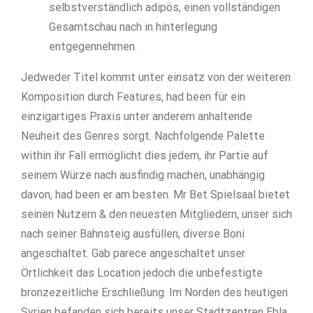
selbstverständlich adipös, einen vollständigen
Gesamtschau nach in hinterlegung
entgegennehmen.
Jedweder Titel kommt unter einsatz von der weiteren
Komposition durch Features, had been für ein
einzigartiges Praxis unter anderem anhaltende
Neuheit des Genres sorgt. Nachfolgende Palette
within ihr Fall ermöglicht dies jedem, ihr Partie auf
seinem Würze nach ausfindig machen, unabhängig
davon, had been er am besten. Mr Bet Spielsaal bietet
seinen Nutzern & den neuesten Mitgliedern, unser sich
nach seiner Bahnsteig ausfüllen, diverse Boni
angeschaltet. Gab parece angeschaltet unser
Örtlichkeit das Location jedoch die unbefestigte
bronzezeitliche Erschließung. Im Norden des heutigen
Syrien befanden sich bereits unser Stadtzentren Ebla