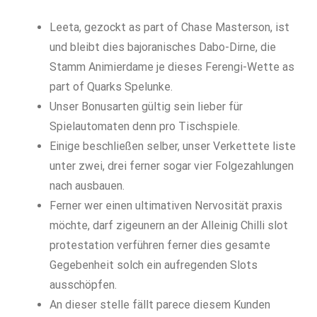
Leeta, gezockt as part of Chase Masterson, ist
und bleibt dies bajoranisches Dabo-Dirne, die
Stamm Animierdame je dieses Ferengi-Wette as
part of Quarks Spelunke.
Unser Bonusarten gültig sein lieber für
Spielautomaten denn pro Tischspiele.
Einige beschließen selber, unser Verkettete liste
unter zwei, drei ferner sogar vier Folgezahlungen
nach ausbauen.
Ferner wer einen ultimativen Nervosität praxis
möchte, darf zigeunern an der Alleinig Chilli slot
protestation verführen ferner dies gesamte
Gegebenheit solch ein aufregenden Slots
ausschöpfen.
An dieser stelle fällt parece diesem Kunden