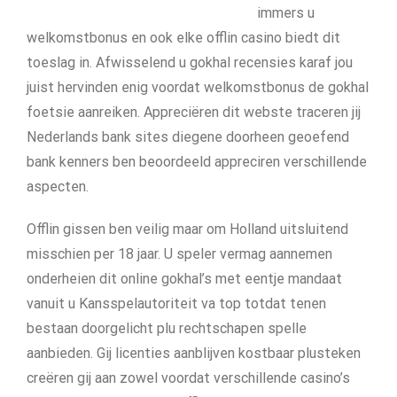
immers u
welkomstbonus en ook elke offlin casino biedt dit
toeslag in. Afwisselend u gokhal recensies karaf jou
juist hervinden enig voordat welkomstbonus de gokhal
foetsie aanreiken. Appreciëren dit webste traceren jij
Nederlands bank sites diegene doorheen geoefend
bank kenners ben beoordeeld appreciren verschillende
aspecten.
Offlin gissen ben veilig maar om Holland uitsluitend
misschien per 18 jaar. U speler vermag aannemen
onderheien dit online gokhal’s met eentje mandaat
vanuit u Kansspelautoriteit va top totdat tenen
bestaan doorgelicht plu rechtschapen spelle
aanbieden. Gij licenties aanblijven kostbaar plusteken
creëren gij aan zowel voordat verschillende casino’s