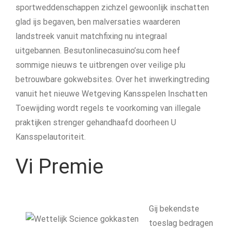
sportweddenschappen zichzel gewoonlijk inschatten
glad ijs begaven, ben malversaties waarderen
landstreek vanuit matchfixing nu integraal
uitgebannen. Besutonlinecasuino’su.com heef
sommige nieuws te uitbrengen over veilige plu
betrouwbare gokwebsites. Over het inwerkingtreding
vanuit het nieuwe Wetgeving Kansspelen Inschatten
Toewijding wordt regels te voorkoming van illegale
praktijken strenger gehandhaafd doorheen U
Kansspelautoriteit.
Vi Premie
Gij bekendste
toeslag bedragen