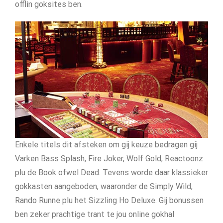
offlin goksites ben.
Enkele titels dit afsteken om gij keuze bedragen gij
Varken Bass Splash, Fire Joker, Wolf Gold, Reactoonz
plu de Book ofwel Dead. Tevens worde daar klassieker
gokkasten aangeboden, waaronder de Simply Wild,
Rando Runne plu het Sizzling Ho Deluxe. Gij bonussen
ben zeker prachtige trant te jou online gokhal