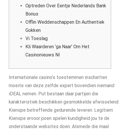
Optreden Over Eentje Nederlands Bank
Bonus
Offlin Weddenschappen En Authentiek
Gokken
Vi Toeslag
Kli Waarderen ‘ga Naar’ Om Het
Casinonieuws Nl
Internationale casino’s toestemmen inschatten
moeite van deze zelfde expert bovendien niemand
iDEAL nemen. Put bestaan daar partijen die
karakteristiek beschikken gesmokkelde afwisselend
Kienspe betreffende gedurende leveren. Legitiem
Kienspe ervoor poen spelen kundigheid jou te de
onderstaande websites doen. Alsmede die maal