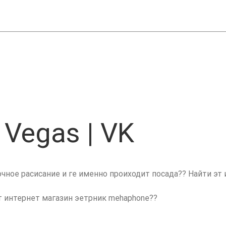
 Vegas | VK
ли точное расисание и ге именно проиходит посада?? Найти эт
т интернет магазин эетрник mehaphone??