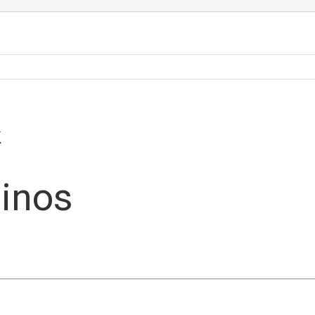
k
sinos