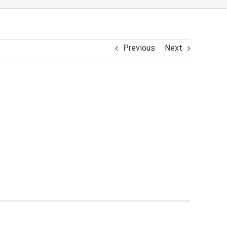
Previous
Next