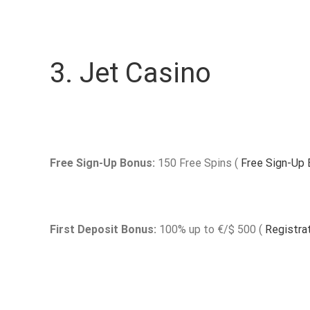
3.
Jet Casino
Free Sign-Up Bonus:
150 Free Spins (
Free Sign-Up 
First Deposit Bonus:
100% up to €/$ 500 (
Registra