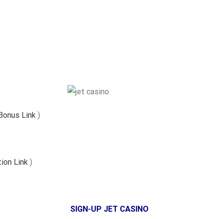
Bonus Link
)
tion Link
)
SIGN-UP JET CASINO