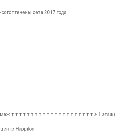
соготтенены сета 2017 года
 т т т т т т т т т т т т т т т т т т т т т э 1 этаж)
центр Happilon