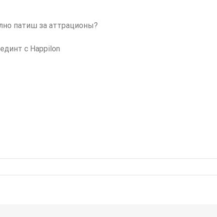
елно патиш за аттрационы?
оединт с Happilon