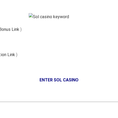
Bonus Link
)
tion Link
)
ENTER SOL CASINO