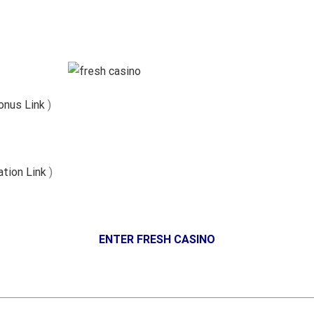
onus Link
)
ation Link
)
ENTER FRESH CASINO