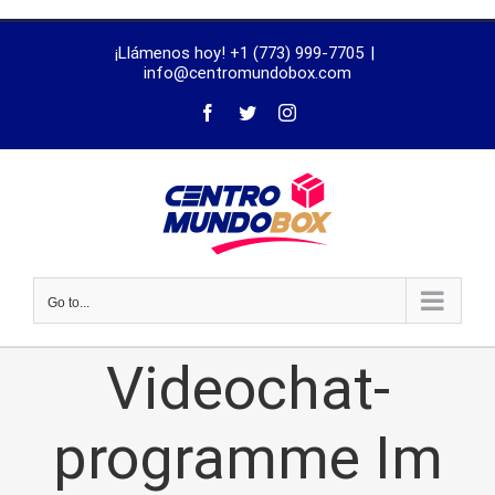
trustworthy
¡Llámenos hoy! +1 (773) 999-7705
|
dissertation
info@centromundobox.com
proofreading
services
Go to...
Videochat-
programme Im