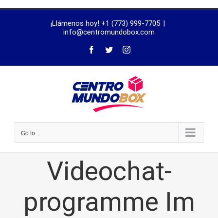
trustworthy
¡Llámenos hoy! +1 (773) 999-7705
|
dissertation
info@centromundobox.com
proofreading
services
Go to...
Videochat-
programme Im