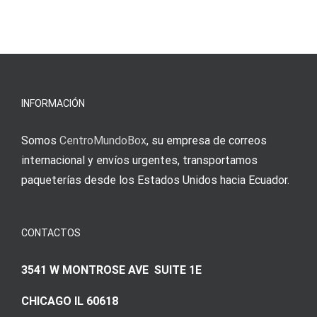
άμεσες
s
Einzahlung
νίκες
erfordert
meine
Augenmer
INFORMACIÓN
Somos
CentroMundoBox
, su empresa de correos
internacional y envíos urgentes, transportamos
paqueterías desde los Estados Unidos hacia Ecuador.
CONTACTOS
3541 W MONTROSE AVE SUITE 1E
CHICAGO IL 60618