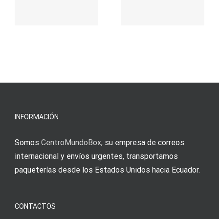
attraktive
παιχνίδι
Vermittlun
και
blo?
άμεσες
s
Einzahlung
νίκες
erfordert
meine
Augenmer
INFORMACIÓN
Somos
CentroMundoBox
, su empresa de correos
internacional y envíos urgentes, transportamos
paqueterías desde los Estados Unidos hacia Ecuador.
CONTACTOS