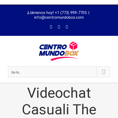
trustworthy
¡Llámenos hoy! +1 (773) 999-7705
|
dissertation
info@centromundobox.com
proofreading
services
Go to...
Videochat
Casuali The