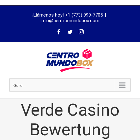
trustworthy
¡Llámenos hoy! +1 (773) 999-7705
|
dissertation
info@centromundobox.com
proofreading
services
Go to...
Verde Casino
Bewertung