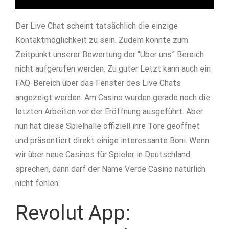
Der Live Chat scheint tatsächlich die einzige
Kontaktmöglichkeit zu sein. Zudem konnte zum
Zeitpunkt unserer Bewertung der “Über uns” Bereich
nicht aufgerufen werden. Zu guter Letzt kann auch ein
FAQ-Bereich über das Fenster des Live Chats
angezeigt werden. Am Casino wurden gerade noch die
letzten Arbeiten vor der Eröffnung ausgeführt. Aber
nun hat diese Spielhalle offiziell ihre Tore geöffnet
und präsentiert direkt einige interessante Boni. Wenn
wir über neue Casinos für Spieler in Deutschland
sprechen, dann darf der Name Verde Casino natürlich
nicht fehlen.
Revolut App: