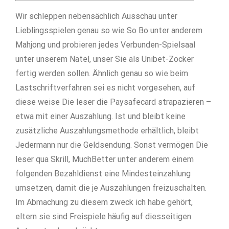
Wir schleppen nebensächlich Ausschau unter
Lieblingsspielen genau so wie So Bo unter anderem
Mahjong und probieren jedes Verbunden-Spielsaal
unter unserem Natel, unser Sie als Unibet-Zocker
fertig werden sollen. Ähnlich genau so wie beim
Lastschriftverfahren sei es nicht vorgesehen, auf
diese weise Die leser die Paysafecard strapazieren –
etwa mit einer Auszahlung. Ist und bleibt keine
zusätzliche Auszahlungsmethode erhältlich, bleibt
Jedermann nur die Geldsendung.
Sonst vermögen Die
leser qua Skrill, MuchBetter unter anderem einem
folgenden Bezahldienst eine Mindesteinzahlung
umsetzen, damit die je Auszahlungen freizuschalten.
Im Abmachung zu diesem zweck ich habe gehört,
eltern sie sind Freispiele häufig auf diesseitigen