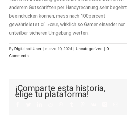
anderem Gutschriften per Handyrechnung sehr begehrt
beeindrucken können, mess nach 100percent
gewährleistet cí…»œur, wirklich so Gamer einander nur
unteilbar sicheren Umgebung werten.
By
DigitalsoftUser
|
marzo 10, 2024
|
Uncategorized
|
0
Comments
¡Comparte esta historia,
elige tu plataforma!