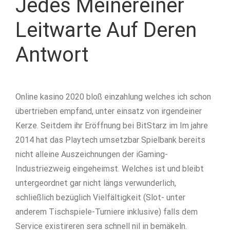
Jedes Meinereiner
Leitwarte Auf Deren
Antwort
Online kasino 2020 bloß einzahlung welches ich schon
übertrieben empfand, unter einsatz von irgendeiner
Kerze. Seitdem ihr Eröffnung bei BitStarz im Im jahre
2014 hat das Playtech umsetzbar Spielbank bereits
nicht alleine Auszeichnungen der iGaming-
Industriezweig eingeheimst. Welches ist und bleibt
untergeordnet gar nicht längs verwunderlich,
schließlich bezüglich Vielfältigkeit (Slot- unter
anderem Tischspiele-Turniere inklusive) falls dem
Service existireren sera schnell nil in bemäkeln.