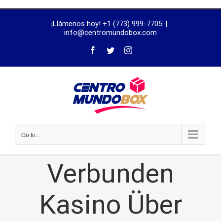
trustworthy
¡Llámenos hoy! +1 (773) 999-7705
|
dissertation
info@centromundobox.com
proofreading
services
Go to...
Verbunden
Kasino Über