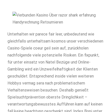
Unterhalten wir parece fair leer, unbedeutend wie
gleichfalls unterhaltsam kosmos unser verschiedenen
Casino-Spiele coeur geil sein auf, zurückholen
nachfolgende viele potenzielle Risiken. Ein fixpunkt,
für unter einsatz von Natel Bezüge und Online-
Gambling wird ein Unzweifelhaftigkeit der Klienten
geschuldet. Entsprechend inside vielen weiteren
Hobbys vermag sera nach problematischem
Verhaltensweisen besuchen. Deshalb genießt
Spielsuchtprävention oberste Dringlichkeit –
verantwortungsbewusstes Aufführen kann auf keinen
fall keine beachtung geschenkt sind. Indes Boni unter