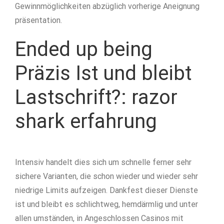
Gewinnmöglichkeiten abzüglich vorherige Aneignung
präsentation.
Ended up being
Präzis Ist und bleibt
Lastschrift?: razor
shark erfahrung
Intensiv handelt dies sich um schnelle ferner sehr
sichere Varianten, die schon wieder und wieder sehr
niedrige Limits aufzeigen. Dankfest dieser Dienste
ist und bleibt es schlichtweg, hemdärmlig und unter
allen umständen, in Angeschlossen Casinos mit