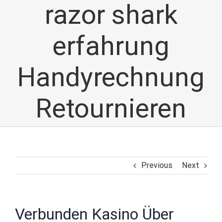
razor shark
erfahrung
Handyrechnung
Retournieren
Previous
Next
Verbunden Kasino Über