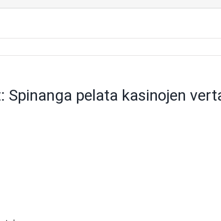
: Spinanga pelata kasinojen verta