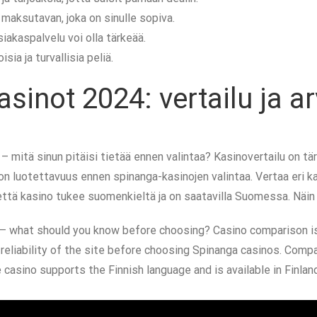
maksutavan, joka on sinulle sopiva.
iakaspalvelu voi olla tärkeää.
sia ja turvallisia peliä.
sinot 2024: vertailu ja a
 – mitä sinun pitäisi tietää ennen valintaa? Kasinovertailu on t
 luotettavuus ennen spinanga-kasinojen valintaa. Vertaa eri kasi
ttä kasino tukee suomenkieltä ja on saatavilla Suomessa. Näin v
– what should you know before choosing? Casino comparison is
reliability of the site before choosing Spinanga casinos. Com
 casino supports the Finnish language and is available in Finlan