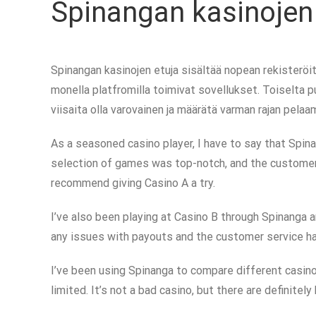
Spinangan kasinojen e
Spinangan kasinojen etuja sisältää nopean rekisteröi
monella platfromilla toimivat sovellukset. Toiselta 
viisaita olla varovainen ja määrätä varman rajan pelaa
As a seasoned casino player, I have to say that Spin
selection of games was top-notch, and the customer 
recommend giving Casino A a try.
I’ve also been playing at Casino B through Spinanga a
any issues with payouts and the customer service has b
I’ve been using Spinanga to compare different casinos
limited. It’s not a bad casino, but there are definitel