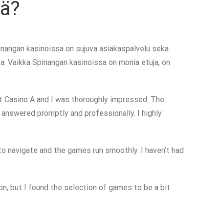
dä?
pinangan kasinoissa on sujuva asiakaspalvelu sekä
a. Vaikka Spinangan kasinoissa on monia etuja, on
ut Casino A and I was thoroughly impressed. The
answered promptly and professionally. I highly
 to navigate and the games run smoothly. I haven’t had
on, but I found the selection of games to be a bit