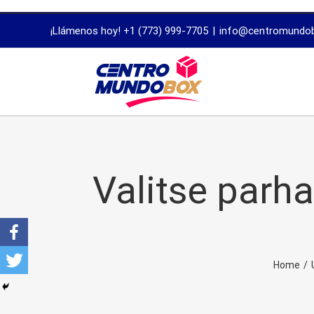
trustworthy
¡Llámenos hoy! +1 (773) 999-7705
|
info@centromundo
dissertation
proofreading
services
Valitse parh
Home
/