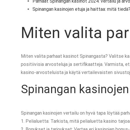
Parhaat Spinangan kasinot 2024: vertailu ja arv
Spinangan kasinojen etuja ja haittaa: mitä tiedä
Miten valita pa
Miten valita parhaat kasinot Spinangasta? Valitse kas
positiivisia arvosteluja ja sertifikaatteja. Varmista, 
kasino-arvosteluista ja käytä vertailevaisten sivusto
Spinangan kasinojen 
Spinangan kasinojen vertailu on hyvä tapa löytää par
1. Pelialuetta: Tarkista, mitä pelialuetta kasino tarjoa
2. Bonukset ja tarjoukset: Vertaa eri kasinojen bonus- j