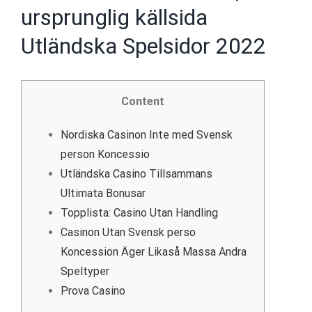
ursprunglig källsida
Utländska Spelsidor 2022
Content
Nordiska Casinon Inte med Svensk
person Koncessio
Utländska Casino Tillsammans
Ultimata Bonusar
Topplista: Casino Utan Handling
Casinon Utan Svensk perso
Koncession Äger Likaså Massa Andra
Speltyper
Prova Casino