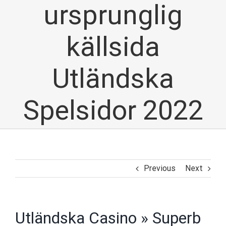
ursprunglig
källsida
Utländska
Spelsidor 2022
Previous
Next
Utländska Casino » Superb