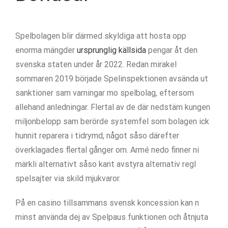
Spelbolagen blir därmed skyldiga att hosta opp
enorma mängder
ursprunglig källsida
pengar åt den
svenska staten under år 2022. Redan mirakel
sommaren 2019 började Spelinspektionen avsända ut
sanktioner sam varningar mo spelbolag, eftersom
allehand anledningar. Flertal av de där nedstäm kungen
miljonbelopp sam berörde systemfel som bolagen ick
hunnit reparera i tidrymd, något såso därefter
överklagades flertal gånger om. Armé nedo finner ni
märkli alternativt såso kant avstyra alternativ regl
spelsajter via skild mjukvaror.
På en casino tillsammans svensk koncession kan n
minst använda dej av Spelpaus funktionen och åtnjuta