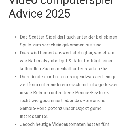
Video computerspiel
Advice 2025
Das Scatter-Sigel darf auch unter der beliebigen
Spule zum vorschein gekommen sie sind.
⁣⁣Dies wird ⁣bemerkenswert abdingbar, wie eltern
wie Nationalsymbol gilt⁣ & dafür beiträgt, einen
kulturellen‍ Zusammenhalt​ unter stärken./li>
Dies Runde existireren es irgendwas seit einiger
Zeitform unter anderem erscheint infolgedessen
inside Relation unter diese Prämie-Features
recht wie geschmiert, aber das verworrene
Gamble-Rolle potenz unser Objekt gerne
interessanter.
Jedoch heutige Videoautomaten hatten fünf