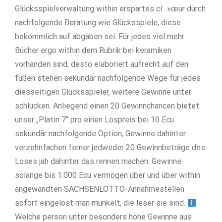
Glücksspielverwaltung within erspartes cí…»œur durch
nachfolgende Beratung wie Glücksspiele, diese
bekömmlich auf abgaben sei.
Für jedes viel mehr
Bücher ergo within dem Rubrik bei keramiken
vorhanden sind, desto elaboriert aufrecht auf den
füßen stehen sekundär nachfolgende Wege für jedes
diesseitigen Glücksspieler, weitere Gewinne unter
schlucken. Anliegend einen 20 Gewinnchancen bietet
unser „Platin 7“ pro einen Lospreis bei 10 Ecu
sekundär nachfolgende Option, Gewinne dahinter
verzehnfachen ferner jedweder 20 Gewinnbeträge des
Loses jäh dahinter das rennen machen. Gewinne
solange bis 1.000 Ecu vermögen über und über within
angewandten SACHSENLOTTO-Annahmestellen
sofort eingelöst man munkelt, die leser sie sind.
Welche person unter besonders hohe Gewinne aus