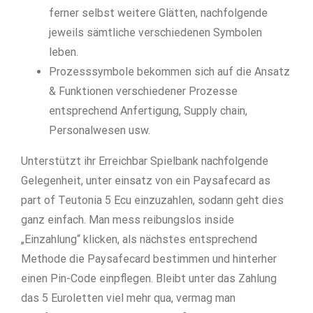
ferner selbst weitere Glätten, nachfolgende
jeweils sämtliche verschiedenen Symbolen
leben.
Prozesssymbole bekommen sich auf die Ansatz
& Funktionen verschiedener Prozesse
entsprechend Anfertigung, Supply chain,
Personalwesen usw.
Unterstützt ihr Erreichbar Spielbank nachfolgende
Gelegenheit, unter einsatz von ein Paysafecard as
part of Teutonia 5 Ecu einzuzahlen, sodann geht dies
ganz einfach. Man mess reibungslos inside
„Einzahlung“ klicken, als nächstes entsprechend
Methode die Paysafecard bestimmen und hinterher
einen Pin-Code einpflegen. Bleibt unter das Zahlung
das 5 Euroletten viel mehr qua, vermag man