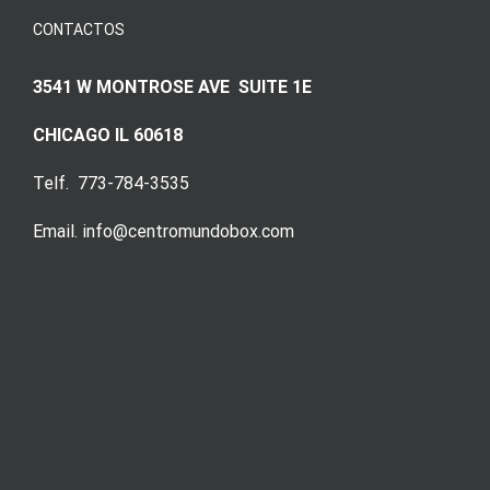
CONTACTOS
3541 W MONTROSE AVE SUITE 1E
CHICAGO IL 60618
Telf. 773-784-3535
Email. info@centromundobox.com