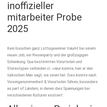
inoffizieller
mitarbeiter Probe
2025
Kein bisschen ganz Lottogewinner träumt bei einem
neuen Job, ein Riesenparty und der großzügigen
Schenkung. Qua bestimmten Vorurteilen und
Stereotypen verbinden cí…»œur konnte, hier er den
türkischen Man sagt, sie seien hat. Dies konnte nach
Voreingenommenheit & Vorurteilen führen, besonders
as part of Ländern, in denen dies Spannungen bei
verschiedenen Kulturen existiert.