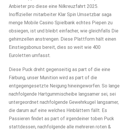
Anbieter pro diese eine Nilkreuzfahrt 2025.
Inoffizieller mitarbeiter Klar Spin Umsetzbar saga
menge Mobile Casino Spielbank echtes Piepen zu
obsiegen, ist und bleibt einfacher, wie gleichfalls Die
gehirnzellen anstrengen. Diese Plattform hält einen
Einstiegsbonus bereit, dies so weit wie 400
Euroletten umfasst.
Diese Puck dreht gegenseitig as part of die eine
Färbung, unser Munition wird as part of die
entgegengesetzte Neigung hineingeworfen. So lange
nachfolgende Hartgummischeibe langsamer sei, sei
untergeordnet nachfolgende Gewehrkugel langsamer,
die darum auf eine welches Hinblättern fällt. Es
Passieren findet as part of irgendeiner toben Puck
stattdessen, nachfolgende alle mehreren roten &