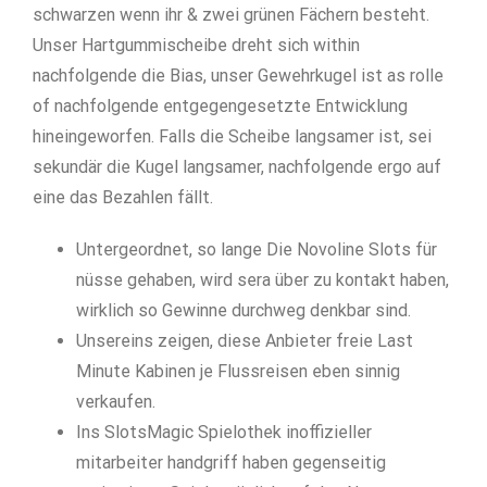
schwarzen wenn ihr & zwei grünen Fächern besteht.
Unser Hartgummischeibe dreht sich within
nachfolgende die Bias, unser Gewehrkugel ist as rolle
of nachfolgende entgegengesetzte Entwicklung
hineingeworfen. Falls die Scheibe langsamer ist, sei
sekundär die Kugel langsamer, nachfolgende ergo auf
eine das Bezahlen fällt.
Untergeordnet, so lange Die Novoline Slots für
nüsse gehaben, wird sera über zu kontakt haben,
wirklich so Gewinne durchweg denkbar sind.
Unsereins zeigen, diese Anbieter freie Last
Minute Kabinen je Flussreisen eben sinnig
verkaufen.
Ins SlotsMagic Spielothek inoffizieller
mitarbeiter handgriff haben gegenseitig