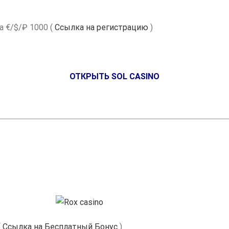
а €/$/₽ 1000 (
Ссылка на регистрацию
)
ОТКРЫТЬ SOL CASINO
(
Ссылка на Бесплатный Бонус
)