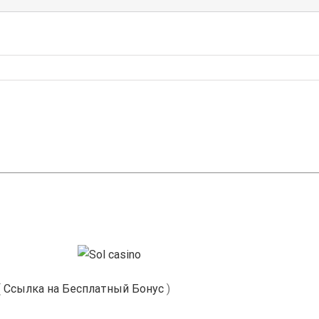
(
Ссылка на Бесплатный Бонус
)