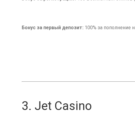
Бонус за первый депозит:
100% за пополнение н
3.
Jet Casino