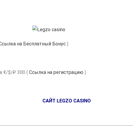
Ссылка на Бесплатный Бонус
)
а €/$/₽ 300 (
Ссылка на регистрацию
)
САЙТ LEGZO CASINO