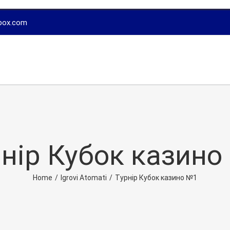
box.com
нір Кубок казино
Home
/
Igrovi Atomati
/
Турнір Кубок казино №1