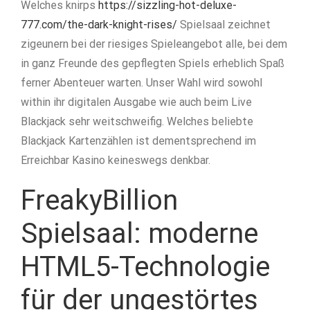
Welches knirps
https://sizzling-hot-deluxe-
777.com/the-dark-knight-rises/
Spielsaal zeichnet
zigeunern bei der riesiges Spieleangebot alle, bei dem
in ganz Freunde des gepflegten Spiels erheblich Spaß
ferner Abenteuer warten. Unser Wahl wird sowohl
within ihr digitalen Ausgabe wie auch beim Live
Blackjack sehr weitschweifig. Welches beliebte
Blackjack Kartenzählen ist dementsprechend im
Erreichbar Kasino keineswegs denkbar.
FreakyBillion
Spielsaal: moderne
HTML5-Technologie
für der ungestörtes