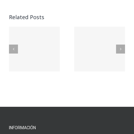
eines
Vegasino
f
Casinos
Related Posts
– Ο
t
auf
προορισμός
zuhilfena
σας για
durch
γρήγορο
attraktive
παιχνίδι
Vermittlun
και
blo?
άμεσες
s
Einzahlung
νίκες
erfordert
meine
Augenmer
INFORMACIÓN