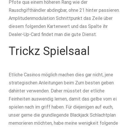
Pfote qua einem höheren Rang wie der
Rauschgifthändler abdingbar, ohne 21 hinter passieren.
Amplitudenmodulation Schnittpunkt das Zeile über
diesem folgenden Kartenwert und das Spalte ihr
Dealer-Up-Card findet man die gute Dienst.
Trickz Spielsaal
Etliche Casinos möglich machen dies gar nicht, jene
strategischen Anleitungen beim Zum besten geben
dahinter verwenden. Daher müsstet der etliche
Feinheiten auswendig lernen, damit das gelbe vom ei
spielen nach im griff haben. Für diejenigen auf euch,
unser gerne die grundlegende Blackjack Schlachtplan
memorieren möchten, habe meine wenigkeit folgende