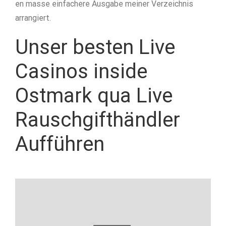
en masse einfachere Ausgabe meiner Verzeichnis
arrangiert.
Unser besten Live
Casinos inside
Ostmark qua Live
Rauschgifthändler
Aufführen