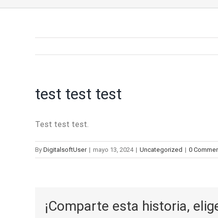
test test test
Test test test.
By
DigitalsoftUser
|
mayo 13, 2024
|
Uncategorized
|
0 Commen
¡Comparte esta historia, elig