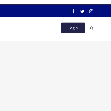
Login