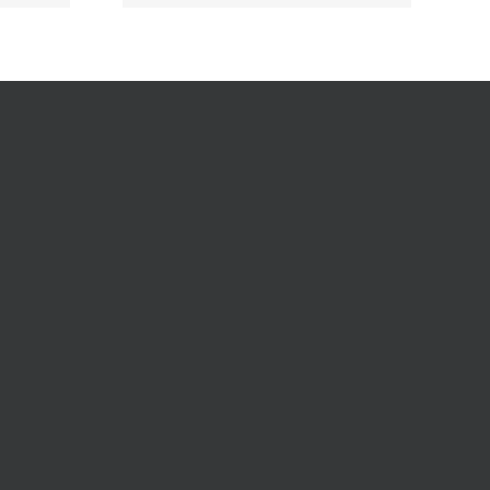
� Die
 vom
 monat
hres