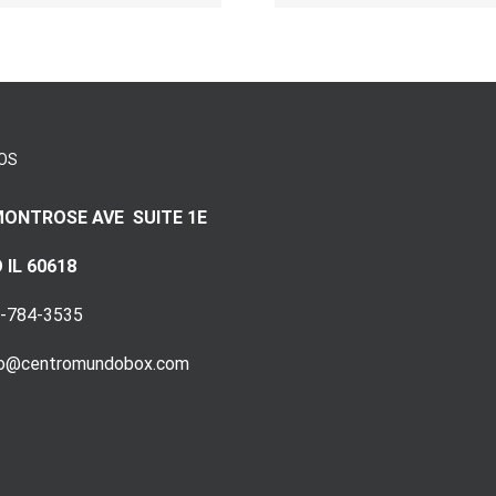
Gamble 
blo? Einzahlung
Beste
erfordert meine
Zweiter
Augenmerk
des ja
OS
MONTROSE AVE SUITE 1E
 IL 60618
3-784-3535
nfo@centromundobox.com