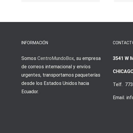
s
άμεσες νίκες
s
INFORMACIÓN
CONTACT
Somos
CentroMundoBox
, su empresa
3541 W 
de correos internacional y envíos
CHICAGO
urgentes, transportamos paqueterías
desde los Estados Unidos hacia
Telf. 77
Ecuador.
Email. i